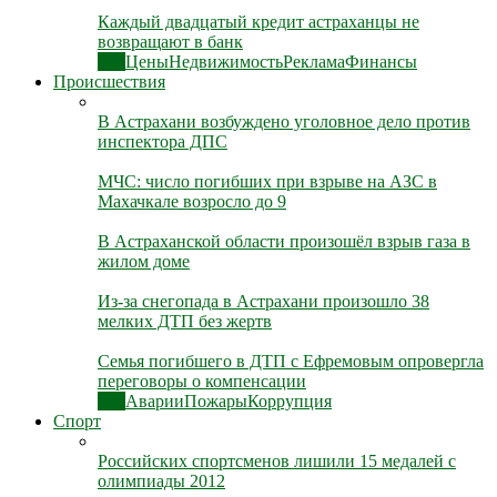
Каждый двадцатый кредит астраханцы не
возвращают в банк
Все
Цены
Недвижимость
Реклама
Финансы
Происшествия
В Астрахани возбуждено уголовное дело против
инспектора ДПС
МЧС: число погибших при взрыве на АЗС в
Махачкале возросло до 9
В Астраханской области произошёл взрыв газа в
жилом доме
Из-за снегопада в Астрахани произошло 38
мелких ДТП без жертв
Семья погибшего в ДТП с Ефремовым опровергла
переговоры о компенсации
Все
Аварии
Пожары
Коррупция
Спорт
Российских спортсменов лишили 15 медалей с
олимпиады 2012