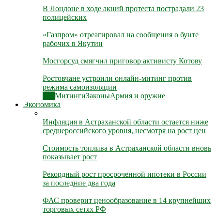
В Лондоне в ходе акций протеста пострадали 23
полицейских
«Газпром» отреагировал на сообщения о бунте
рабочих в Якутии
Мосгорсуд смягчил приговор активисту Котову
Ростовчане устроили онлайн-митинг против
режима самоизоляции
Все
Митинги
Законы
Армия и оружие
Экономика
Инфляция в Астраханской области остается ниже
среднероссийского уровня, несмотря на рост цен
Стоимость топлива в Астраханской области вновь
показывает рост
Рекордный рост просроченной ипотеки в России
за последние два года
ФАС проверит ценообразование в 14 крупнейших
торговых сетях РФ