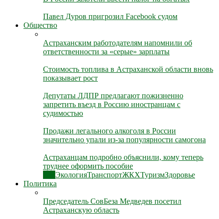
Павел Дуров пригрозил Facebook судом
Общество
Астраханским работодателям напомнили об
ответственности за «серые» зарплаты
Стоимость топлива в Астраханской области вновь
показывает рост
Депутаты ЛДПР предлагают пожизненно
запретить въезд в Россию иностранцам с
судимостью
Продажи легального алкоголя в России
значительно упали из-за популярности самогона
Астраханцам подробно объяснили, кому теперь
труднее оформить пособие
Все
Экология
Транспорт
ЖКХ
Туризм
Здоровье
Политика
Председатель СовБеза Медведев посетил
Астраханскую область