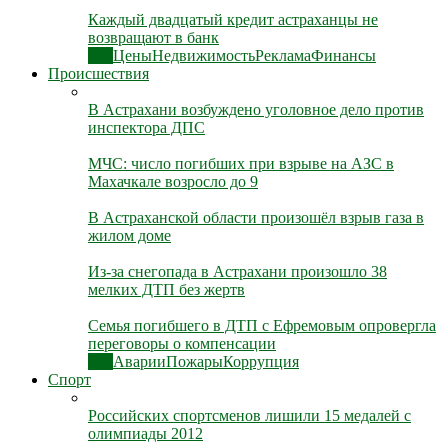
Каждый двадцатый кредит астраханцы не
возвращают в банк
Все
Цены
Недвижимость
Реклама
Финансы
Происшествия
В Астрахани возбуждено уголовное дело против
инспектора ДПС
МЧС: число погибших при взрыве на АЗС в
Махачкале возросло до 9
В Астраханской области произошёл взрыв газа в
жилом доме
Из-за снегопада в Астрахани произошло 38
мелких ДТП без жертв
Семья погибшего в ДТП с Ефремовым опровергла
переговоры о компенсации
Все
Аварии
Пожары
Коррупция
Спорт
Российских спортсменов лишили 15 медалей с
олимпиады 2012