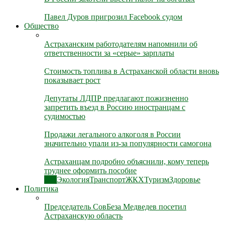
Павел Дуров пригрозил Facebook судом
Общество
Астраханским работодателям напомнили об
ответственности за «серые» зарплаты
Стоимость топлива в Астраханской области вновь
показывает рост
Депутаты ЛДПР предлагают пожизненно
запретить въезд в Россию иностранцам с
судимостью
Продажи легального алкоголя в России
значительно упали из-за популярности самогона
Астраханцам подробно объяснили, кому теперь
труднее оформить пособие
Все
Экология
Транспорт
ЖКХ
Туризм
Здоровье
Политика
Председатель СовБеза Медведев посетил
Астраханскую область