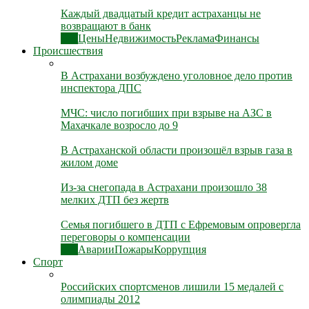
Каждый двадцатый кредит астраханцы не
возвращают в банк
Все
Цены
Недвижимость
Реклама
Финансы
Происшествия
В Астрахани возбуждено уголовное дело против
инспектора ДПС
МЧС: число погибших при взрыве на АЗС в
Махачкале возросло до 9
В Астраханской области произошёл взрыв газа в
жилом доме
Из-за снегопада в Астрахани произошло 38
мелких ДТП без жертв
Семья погибшего в ДТП с Ефремовым опровергла
переговоры о компенсации
Все
Аварии
Пожары
Коррупция
Спорт
Российских спортсменов лишили 15 медалей с
олимпиады 2012