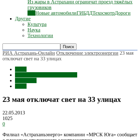
Из жары в Астрахани ограничат проезд тяжёлых
грузовиков
Все
Новые автомобили
ГИБДД
Техосмотр
Дороги
Другие
Культура
Наука
Технологии
РИА Астрахань-Онлайн
Отключение электроэнергии
23 мая
отключат свет на 33 улицах
Темы
Отключение электроэнергии
Общество
ЖКХ
23 мая отключат свет на 33 улицах
22.05.2013
1025
0
Филиал «Астраханьэнерго» компании «МРСК Юга» сообщает