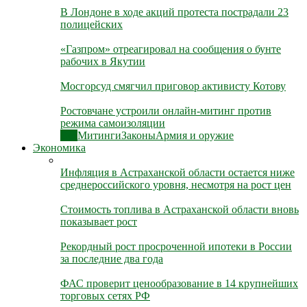
В Лондоне в ходе акций протеста пострадали 23
полицейских
«Газпром» отреагировал на сообщения о бунте
рабочих в Якутии
Мосгорсуд смягчил приговор активисту Котову
Ростовчане устроили онлайн-митинг против
режима самоизоляции
Все
Митинги
Законы
Армия и оружие
Экономика
Инфляция в Астраханской области остается ниже
среднероссийского уровня, несмотря на рост цен
Стоимость топлива в Астраханской области вновь
показывает рост
Рекордный рост просроченной ипотеки в России
за последние два года
ФАС проверит ценообразование в 14 крупнейших
торговых сетях РФ