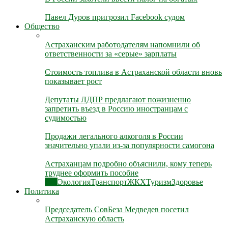
Павел Дуров пригрозил Facebook судом
Общество
Астраханским работодателям напомнили об
ответственности за «серые» зарплаты
Стоимость топлива в Астраханской области вновь
показывает рост
Депутаты ЛДПР предлагают пожизненно
запретить въезд в Россию иностранцам с
судимостью
Продажи легального алкоголя в России
значительно упали из-за популярности самогона
Астраханцам подробно объяснили, кому теперь
труднее оформить пособие
Все
Экология
Транспорт
ЖКХ
Туризм
Здоровье
Политика
Председатель СовБеза Медведев посетил
Астраханскую область