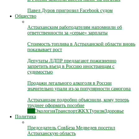
Павел Дуров пригрозил Facebook судом
Общество
Астраханским работодателям напомнили об
ответственности за «серые» зарплаты
Стоимость топлива в Астраханской области вновь
показывает рост
Депутаты ЛДПР предлагают пожизненно
запретить въезд в Россию иностранцам с
судимостью
Продажи легального алкоголя в России
значительно упали из-за популярности самогона
Астраханцам подробно объяснили, кому теперь
труднее оформить пособие
Все
Экология
Транспорт
ЖКХ
Туризм
Здоровье
Политика
Председатель СовБеза Медведев посетил
Астраханскую область