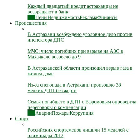
Каждый двадцатый кредит астраханцы не
возвращают в банк
Все
Цены
Недвижимость
Реклама
Финансы
Происшествия
В Астрахани возбуждено уголовное дело против
инспектора ДПС
МЧС: число погибших при взрыве на АЗС в
Махачкале возросло до 9
В Астраханской области произошёл взрыв газа в
жилом доме
Из-за снегопада в Астрахани произошло 38
мелких ДТП без жертв
Семья погибшего в ДТП с Ефремовым опровергла
переговоры о компенсации
Все
Аварии
Пожары
Коррупция
Спорт
Российских спортсменов лишили 15 медалей с
олимпиады 2012