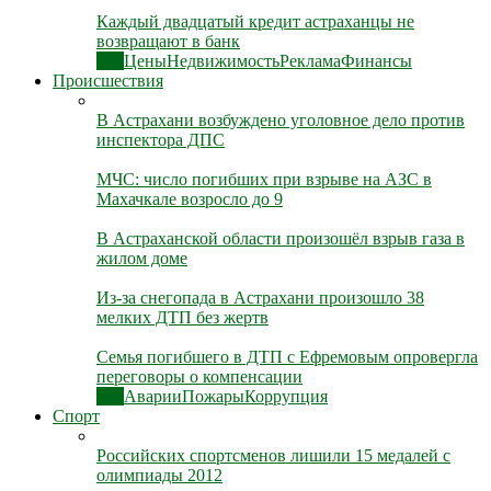
Каждый двадцатый кредит астраханцы не
возвращают в банк
Все
Цены
Недвижимость
Реклама
Финансы
Происшествия
В Астрахани возбуждено уголовное дело против
инспектора ДПС
МЧС: число погибших при взрыве на АЗС в
Махачкале возросло до 9
В Астраханской области произошёл взрыв газа в
жилом доме
Из-за снегопада в Астрахани произошло 38
мелких ДТП без жертв
Семья погибшего в ДТП с Ефремовым опровергла
переговоры о компенсации
Все
Аварии
Пожары
Коррупция
Спорт
Российских спортсменов лишили 15 медалей с
олимпиады 2012