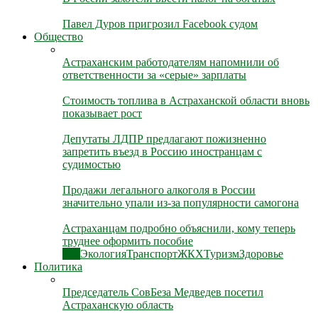
Павел Дуров пригрозил Facebook судом
Общество
Астраханским работодателям напомнили об
ответственности за «серые» зарплаты
Стоимость топлива в Астраханской области вновь
показывает рост
Депутаты ЛДПР предлагают пожизненно
запретить въезд в Россию иностранцам с
судимостью
Продажи легального алкоголя в России
значительно упали из-за популярности самогона
Астраханцам подробно объяснили, кому теперь
труднее оформить пособие
Все
Экология
Транспорт
ЖКХ
Туризм
Здоровье
Политика
Председатель СовБеза Медведев посетил
Астраханскую область