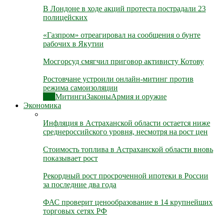
В Лондоне в ходе акций протеста пострадали 23
полицейских
«Газпром» отреагировал на сообщения о бунте
рабочих в Якутии
Мосгорсуд смягчил приговор активисту Котову
Ростовчане устроили онлайн-митинг против
режима самоизоляции
Все
Митинги
Законы
Армия и оружие
Экономика
Инфляция в Астраханской области остается ниже
среднероссийского уровня, несмотря на рост цен
Стоимость топлива в Астраханской области вновь
показывает рост
Рекордный рост просроченной ипотеки в России
за последние два года
ФАС проверит ценообразование в 14 крупнейших
торговых сетях РФ