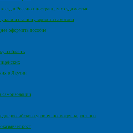
въезд в Россию иностранцам с судимостью
 упали из-за популярности самогона
днее оформить пособие
кую область
олицейских
чих в Якутии
а самоизоляции
еднероссийского уровня, несмотря на рост цен
оказывает рост