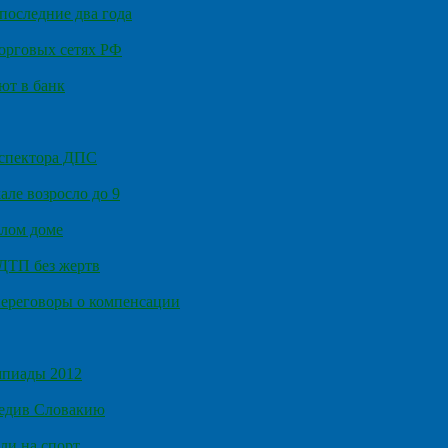
последние два года
орговых сетях РФ
ют в банк
нспектора ДПС
ле возросло до 9
илом доме
 ДТП без жертв
ереговоры о компенсации
мпиады 2012
бедив Словакию
ли на спорт