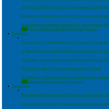
Депутаты ЛДПР предлагают пожизненно запретить 
Продажи легального алкоголя в России значительно
Астраханцам подробно объяснили, кому теперь тру
Все
Экология
Транспорт
ЖКХ
Туризм
Здоровье
Политика
Председатель СовБеза Медведев посетил Астраханс
В Лондоне в ходе акций протеста пострадали 23 п
«Газпром» отреагировал на сообщения о бунте рабо
Мосгорсуд смягчил приговор активисту Котову
Ростовчане устроили онлайн-митинг против режим
Все
Митинги
Законы
Армия и оружие
Экономика
Инфляция в Астраханской области остается ниже ср
Стоимость топлива в Астраханской области вновь п