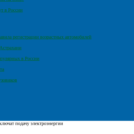
т в России
правила регистрации возрастных автомобилей
 Астрахани
пулярных в России
та
узовиков
тключат подачу электроэнергии