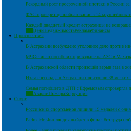
Рекордный рост просроченной ипотеки в России за 
ФАС проверит ценообразование в 14 крупнейших т
Каждый двадцатый кредит астраханцы не возвраща
Все
Цены
Недвижимость
Реклама
Финансы
Происшествия
В Астрахани возбуждено уголовное дело против и
МЧС: число погибших при взрыве на АЗС в Махачка
В Астраханской области произошёл взрыв газа в ж
Из-за снегопада в Астрахани произошло 38 мелких
Семья погибшего в ДТП с Ефремовым опровергла п
Все
Аварии
Пожары
Коррупция
Спорт
Российских спортсменов лишили 15 медалей с оли
Parimatch: Финляндия выйдет в финал без труда по
Более 3 млрд рублей букмекерские конторы потрати