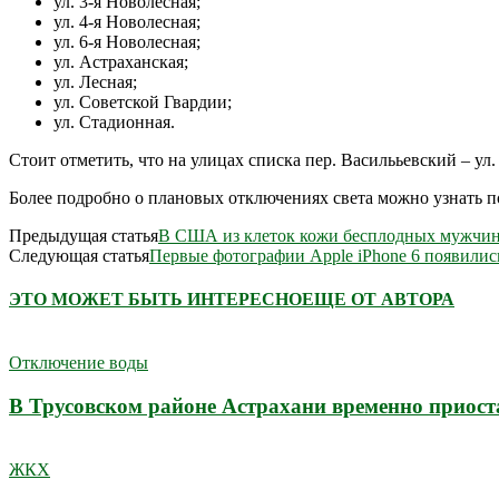
ул. 3-я Новолесная;
ул. 4-я Новолесная;
ул. 6-я Новолесная;
ул. Астраханская;
ул. Лесная;
ул. Советской Гвардии;
ул. Стадионная.
Стоит отметить, что на улицах списка пер. Василььевский – ул. 
Более подробно о плановых отключениях света можно узнать 
Предыдущая статья
В США из клеток кожи бесплодных мужчин
Следующая статья
Первые фотографии Apple iPhone 6 появилис
ЭТО МОЖЕТ БЫТЬ ИНТЕРЕСНО
ЕЩЕ ОТ АВТОРА
Отключение воды
В Трусовском районе Астрахани временно приост
ЖКХ