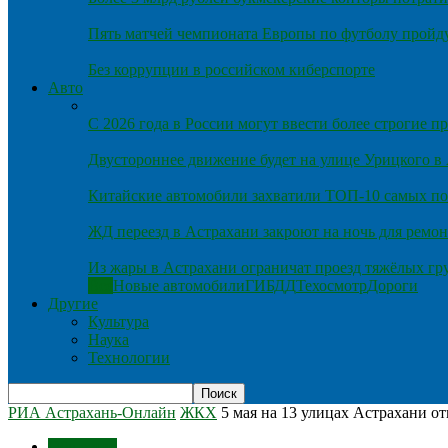
Пять матчей чемпионата Европы по футболу пройду
Без коррупции в российском киберспорте
Авто
С 2026 года в России могут ввести более строгие 
Двустороннее движение будет на улице Урицкого в
Китайские автомобили захватили ТОП-10 самых по
ЖД переезд в Астрахани закроют на ночь для ремон
Из жары в Астрахани ограничат проезд тяжёлых гр
Все
Новые автомобили
ГИБДД
Техосмотр
Дороги
Другие
Культура
Наука
Технологии
РИА Астрахань-Онлайн
ЖКХ
5 мая на 13 улицах Астрахани о
Общество