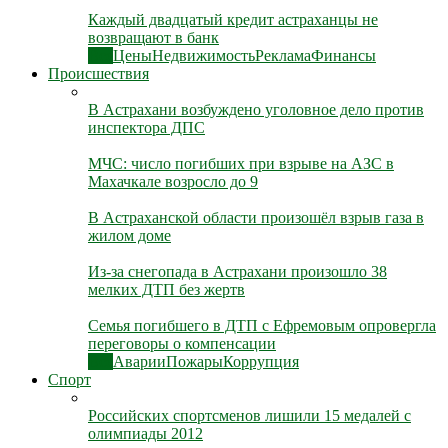
Каждый двадцатый кредит астраханцы не
возвращают в банк
Все
Цены
Недвижимость
Реклама
Финансы
Происшествия
В Астрахани возбуждено уголовное дело против
инспектора ДПС
МЧС: число погибших при взрыве на АЗС в
Махачкале возросло до 9
В Астраханской области произошёл взрыв газа в
жилом доме
Из-за снегопада в Астрахани произошло 38
мелких ДТП без жертв
Семья погибшего в ДТП с Ефремовым опровергла
переговоры о компенсации
Все
Аварии
Пожары
Коррупция
Спорт
Российских спортсменов лишили 15 медалей с
олимпиады 2012