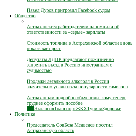
Павел Дуров пригрозил Facebook судом
Общество
Астраханским работодателям напомнили об
ответственности за «серые» зарплаты
Стоимость топлива в Астраханской области вновь
показывает рост
Депутаты ЛДПР предлагают пожизненно
запретить въезд в Россию иностранцам с
судимостью
Продажи легального алкоголя в России
значительно упали из-за популярности самогона
Астраханцам подробно объяснили, кому теперь
труднее оформить пособие
Все
Экология
Транспорт
ЖКХ
Туризм
Здоровье
Политика
Председатель СовБеза Медведев посетил
Астраханскую область