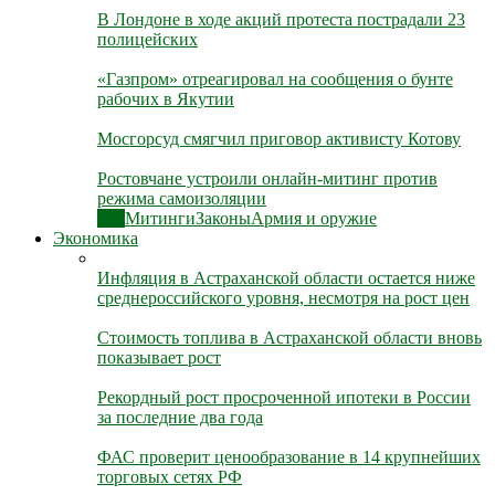
В Лондоне в ходе акций протеста пострадали 23
полицейских
«Газпром» отреагировал на сообщения о бунте
рабочих в Якутии
Мосгорсуд смягчил приговор активисту Котову
Ростовчане устроили онлайн-митинг против
режима самоизоляции
Все
Митинги
Законы
Армия и оружие
Экономика
Инфляция в Астраханской области остается ниже
среднероссийского уровня, несмотря на рост цен
Стоимость топлива в Астраханской области вновь
показывает рост
Рекордный рост просроченной ипотеки в России
за последние два года
ФАС проверит ценообразование в 14 крупнейших
торговых сетях РФ