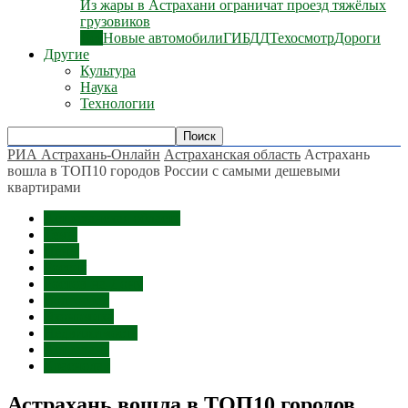
Из жары в Астрахани ограничат проезд тяжёлых
грузовиков
Все
Новые автомобили
ГИБДД
Техосмотр
Дороги
Другие
Культура
Наука
Технологии
РИА Астрахань-Онлайн
Астраханская область
Астрахань
вошла в ТОП10 городов России с самыми дешевыми
квартирами
Астраханская область
Темы
Цены
Россия
Ростов-на-Дону
Волгоград
Экономика
Недвижимость
Астрахань
Краснодар
Астрахань вошла в ТОП10 городов