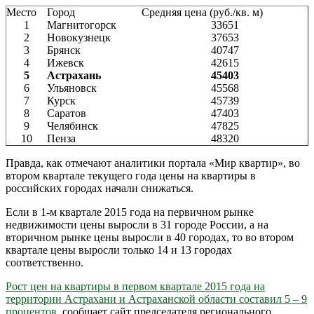
Место
Город
Средняя цена (руб./кв. м)
1
Магнитогорск
33651
2
Новокузнецк
37653
3
Брянск
40747
4
Ижевск
42615
5
Астрахань
45403
6
Ульяновск
45568
7
Курск
45739
8
Саратов
47403
9
Челябинск
47825
10
Пенза
48320
Правда, как отмечают аналитики портала «Мир квартир», во
втором квартале текущего года цены на квартиры в
российских городах начали снижаться.
Если в 1-м квартале 2015 года на первичном рынке
недвижимости цены выросли в 31 городе России, а на
вторичном рынке цены выросли в 40 городах, то во втором
квартале цены выросли только 14 и 13 городах
соответственно.
Рост цен на квартиры в первом квартале 2015 года на
территории Астрахани и Астраханской области составил 5 – 9
процентов
, сообщает сайт председателя регионального