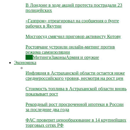
В Лондоне в ходе акций протеста пострадали 23
полицейских
«Газпром» отреагировал на сообщения о бунте
рабочих в Якутии
Мосгорсуд смягчил приговор активисту Котову
Ростовчане устроили онлайн-митинг против
режима самоизоляции
Все
Митинги
Законы
Армия и оружие
Экономика
Инфляция в Астраханской области остается ниже
среднероссийского уровня, несмотря на рост цен
Стоимость топлива в Астраханской области вновь
показывает рост
Рекордный рост просроченной ипотеки в России
за последние два года
ФАС проверит ценообразование в 14 крупнейших
торговых сетях РФ