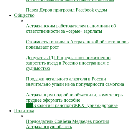
Павел Дуров пригрозил Facebook судом
Общество
Астраханским работодателям напомнили об
ответственности за «серые» зарплаты
Стоимость топлива в Астраханской области вновь
показывает рост
Депутаты ЛДПР предлагают пожизненно
запретить въезд в Россию иностранцам с
судимостью
Продажи легального алкоголя в России
значительно упали из-за популярности самогона
Астраханцам подробно объяснили, кому теперь
труднее оформить пособие
Все
Экология
Транспорт
ЖКХ
Туризм
Здоровье
Политика
Председатель СовБеза Медведев посетил
Астраханскую область