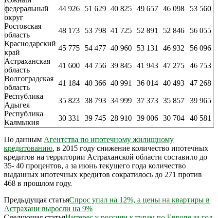
федеральный
44 926
51 629
40 825
49 657
46 098
53 560
округ
Ростовская
48 173
53 798
41 725
52 891
52 846
56 055
область
Краснодарский
45 775
54 477
40 960
53 131
46 932
56 096
край
Астраханская
41 600
44 756
39 845
41 943
47 275
46 753
область
Волгоградская
41 184
40 366
40 991
36 014
40 493
47 268
область
Республика
35 823
38 793
34 999
37 373
35 857
39 965
Адыгея
Республика
30 331
39 745
28 910
39 006
30 704
40 581
Калмыкия
По данным
Агентства по ипотечному жилищному
кредитованию
, в 2015 году снижение количество ипотечных
кредитов на территории Астраханской области составило до
35- 40 процентов, а за июнь текущего года количество
выданных ипотечных кредитов сократилось до 271 против
468 в прошлом году.
Предыдущая статья
Спрос упал на 12%, а цены на квартиры в
Астрахани выросли на 9%
Следующая статья
Интерес у россиян к турам по Европе за год