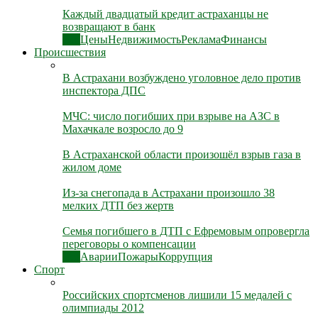
Каждый двадцатый кредит астраханцы не
возвращают в банк
Все
Цены
Недвижимость
Реклама
Финансы
Происшествия
В Астрахани возбуждено уголовное дело против
инспектора ДПС
МЧС: число погибших при взрыве на АЗС в
Махачкале возросло до 9
В Астраханской области произошёл взрыв газа в
жилом доме
Из-за снегопада в Астрахани произошло 38
мелких ДТП без жертв
Семья погибшего в ДТП с Ефремовым опровергла
переговоры о компенсации
Все
Аварии
Пожары
Коррупция
Спорт
Российских спортсменов лишили 15 медалей с
олимпиады 2012