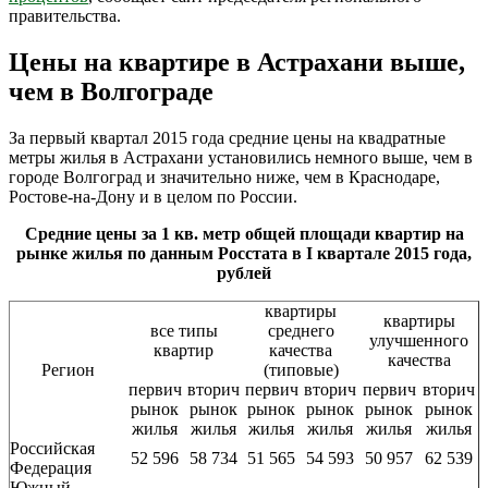
правительства.
Цены на квартире в Астрахани выше,
чем в Волгограде
За первый квартал 2015 года средние цены на квадратные
метры жилья в Астрахани установились немного выше, чем в
городе Волгоград и значительно ниже, чем в Краснодаре,
Ростове-на-Дону и в целом по России.
Средние цены за 1 кв. метр общей площади квартир на
рынке жилья по данным Росстата в I квартале 2015 года,
рублей
квартиры
квартиры
все типы
среднего
улучшенного
квартир
качества
качества
Регион
(типовые)
первич
вторич
первич
вторич
первич
вторич
рынок
рынок
рынок
рынок
рынок
рынок
жилья
жилья
жилья
жилья
жилья
жилья
Российская
52 596
58 734
51 565
54 593
50 957
62 539
Федерация
Южный