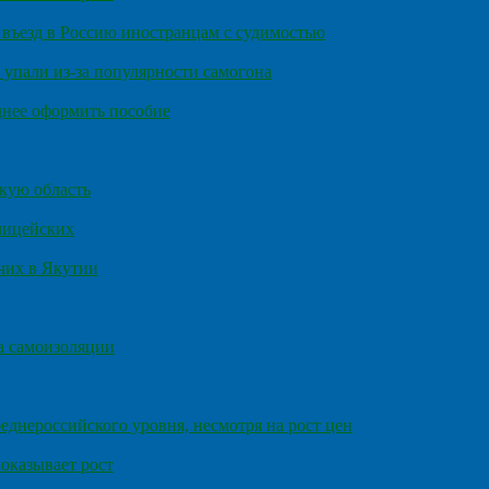
въезд в Россию иностранцам с судимостью
 упали из-за популярности самогона
днее оформить пособие
кую область
олицейских
чих в Якутии
а самоизоляции
еднероссийского уровня, несмотря на рост цен
оказывает рост