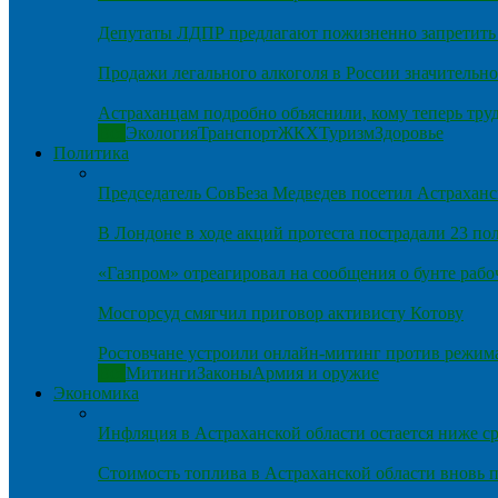
Депутаты ЛДПР предлагают пожизненно запретить 
Продажи легального алкоголя в России значительно
Астраханцам подробно объяснили, кому теперь тру
Все
Экология
Транспорт
ЖКХ
Туризм
Здоровье
Политика
Председатель СовБеза Медведев посетил Астраханс
В Лондоне в ходе акций протеста пострадали 23 п
«Газпром» отреагировал на сообщения о бунте рабо
Мосгорсуд смягчил приговор активисту Котову
Ростовчане устроили онлайн-митинг против режим
Все
Митинги
Законы
Армия и оружие
Экономика
Инфляция в Астраханской области остается ниже ср
Стоимость топлива в Астраханской области вновь п