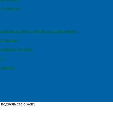
т в России
правила регистрации возрастных автомобилей
 Астрахани
пулярных в России
та
узовиков
я поджечь свою жену