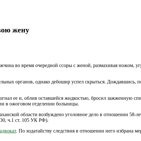
вою жену
ужчина во время очередной ссоры с женой, размахивая ножом, у
ьных органов, однако дебошир успел скрыться. Дождавшись, по
догнал ее и, облив оставшейся жидкостью, бросил зажженную сп
нии в ожоговом отделении больницы.
анской области возбуждено уголовное дело в отношении 58-лет
30, ч.1 ст. 105 УК РФ).
адвокат
. По ходатайству следствия в отношении него избрана ме