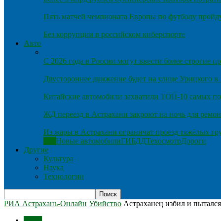
Пять матчей чемпионата Европы по футболу пройду
Без коррупции в российском киберспорте
Авто
С 2026 года в России могут ввести более строгие 
Двустороннее движение будет на улице Урицкого в
Китайские автомобили захватили ТОП-10 самых по
ЖД переезд в Астрахани закроют на ночь для ремон
Из жары в Астрахани ограничат проезд тяжёлых гр
Все
Новые автомобили
ГИБДД
Техосмотр
Дороги
Другие
Культура
Наука
Технологии
РИА Астрахань-Онлайн
Убийство
Астраханец избил и пыталс
Темы