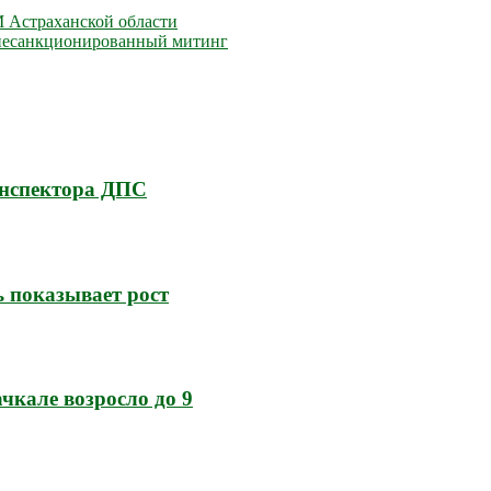
М Астраханской области
 несанкционированный митинг
инспектора ДПС
ь показывает рост
кале возросло до 9