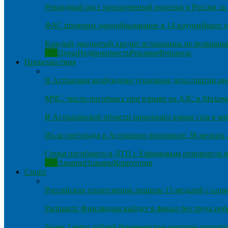
Рекордный рост просроченной ипотеки в России за 
ФАС проверит ценообразование в 14 крупнейших т
Каждый двадцатый кредит астраханцы не возвраща
Все
Цены
Недвижимость
Реклама
Финансы
Происшествия
В Астрахани возбуждено уголовное дело против и
МЧС: число погибших при взрыве на АЗС в Махачка
В Астраханской области произошёл взрыв газа в ж
Из-за снегопада в Астрахани произошло 38 мелких
Семья погибшего в ДТП с Ефремовым опровергла п
Все
Аварии
Пожары
Коррупция
Спорт
Российских спортсменов лишили 15 медалей с оли
Parimatch: Финляндия выйдет в финал без труда по
Более 3 млрд рублей букмекерские конторы потрати