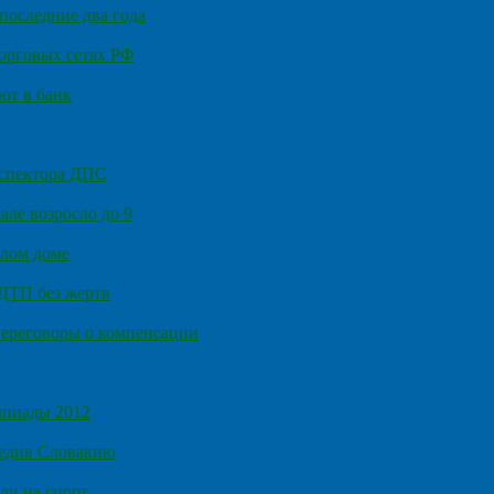
последние два года
орговых сетях РФ
ют в банк
нспектора ДПС
ле возросло до 9
илом доме
 ДТП без жертв
ереговоры о компенсации
мпиады 2012
бедив Словакию
ли на спорт