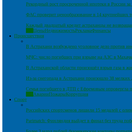
Рекордный рост просроченной ипотеки в России за 
ФАС проверит ценообразование в 14 крупнейших т
Каждый двадцатый кредит астраханцы не возвраща
Все
Цены
Недвижимость
Реклама
Финансы
Происшествия
В Астрахани возбуждено уголовное дело против и
МЧС: число погибших при взрыве на АЗС в Махачка
В Астраханской области произошёл взрыв газа в ж
Из-за снегопада в Астрахани произошло 38 мелких
Семья погибшего в ДТП с Ефремовым опровергла п
Все
Аварии
Пожары
Коррупция
Спорт
Российских спортсменов лишили 15 медалей с оли
Parimatch: Финляндия выйдет в финал без труда по
Более 3 млрд рублей букмекерские конторы потрати