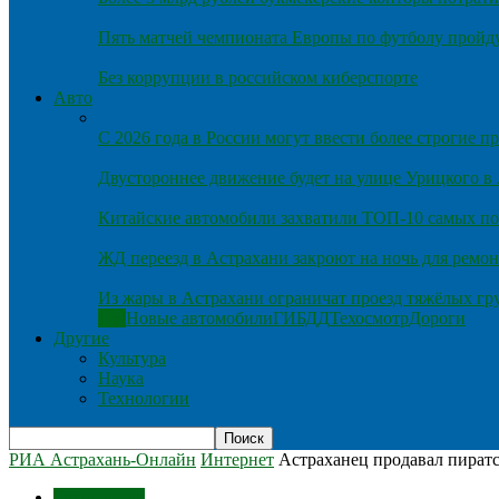
Пять матчей чемпионата Европы по футболу пройду
Без коррупции в российском киберспорте
Авто
С 2026 года в России могут ввести более строгие 
Двустороннее движение будет на улице Урицкого в
Китайские автомобили захватили ТОП-10 самых по
ЖД переезд в Астрахани закроют на ночь для ремон
Из жары в Астрахани ограничат проезд тяжёлых гр
Все
Новые автомобили
ГИБДД
Техосмотр
Дороги
Другие
Культура
Наука
Технологии
РИА Астрахань-Онлайн
Интернет
Астраханец продавал пиратс
Технологии