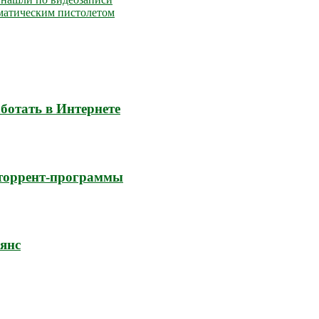
вматическим пистолетом
ботать в Интернете
 торрент-программы
ьянс