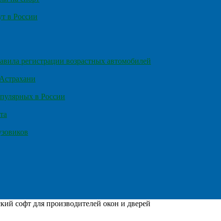
т в России
правила регистрации возрастных автомобилей
 Астрахани
пулярных в России
та
узовиков
кий софт для производителей окон и дверей