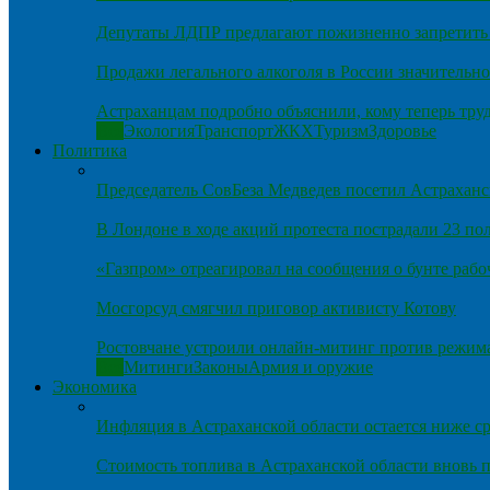
Депутаты ЛДПР предлагают пожизненно запретить 
Продажи легального алкоголя в России значительно
Астраханцам подробно объяснили, кому теперь тру
Все
Экология
Транспорт
ЖКХ
Туризм
Здоровье
Политика
Председатель СовБеза Медведев посетил Астраханс
В Лондоне в ходе акций протеста пострадали 23 п
«Газпром» отреагировал на сообщения о бунте рабо
Мосгорсуд смягчил приговор активисту Котову
Ростовчане устроили онлайн-митинг против режим
Все
Митинги
Законы
Армия и оружие
Экономика
Инфляция в Астраханской области остается ниже ср
Стоимость топлива в Астраханской области вновь п