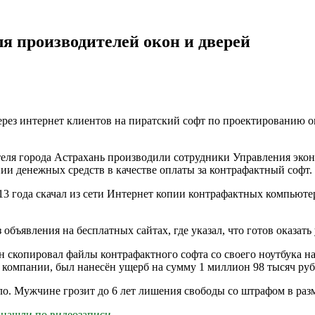
я производителей окон и дверей
ерез интернет клиентов на пиратский софт по проектированию о
теля города Астрахань производили сотрудники Управления эк
ии денежных средств в качестве оплаты за контрафактный софт.
013 года скачал из сети Интернет копии контрафактных компьют
объявления на бесплатных сайтах, где указал, что готов оказат
н скопировал файлы контрафактного софта со своего ноутбука н
 компании, был нанесён ущерб на сумму 1 миллион 98 тысяч руб
ло. Мужчине грозит до 6 лет лишения свободы со штрафом в раз
, нашли по видеозаписи