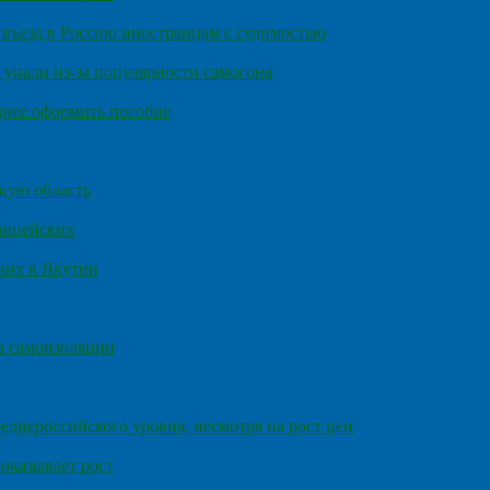
въезд в Россию иностранцам с судимостью
 упали из-за популярности самогона
днее оформить пособие
кую область
олицейских
чих в Якутии
а самоизоляции
еднероссийского уровня, несмотря на рост цен
оказывает рост