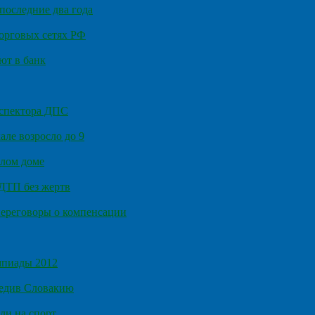
последние два года
орговых сетях РФ
ют в банк
нспектора ДПС
ле возросло до 9
илом доме
 ДТП без жертв
ереговоры о компенсации
мпиады 2012
бедив Словакию
ли на спорт