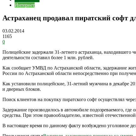
Интернет
Астраханец продавал пиратский софт дл
03.02.2014
1165
0
Полицейские задержали 31-летнего астраханца, находившего ч
деятельности составил более 1 млн. рублей.
Как сообщает УМВД по Астраханской области, задержание жи
России по Астраханской области непосредственно при получен
Как установили полицейские, 31-летний мужчина в декабре 2
и дверных блоков.
Поиск клиентов на покупку пиратского софт осуществлял через 
Задержание производилось в автомобиле подозреваемого, где о
средства. При этом правообладателю, известной отечественной
В настоящее время по данному факту возбуждено уголовное де
Предыдущая статья
Водителя, задавившего пешехода на смерть