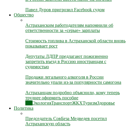
Павел Дуров пригрозил Facebook судом
Общество
Астраханским работодателям напомнили об
ответственности за «серые» зарплаты
Стоимость топлива в Астраханской области вновь
показывает рост
Депутаты ЛДПР предлагают пожизненно
запретить въезд в Россию иностранцам с
судимостью
Продажи легального алкоголя в России
значительно упали из-за популярности самогона
Астраханцам подробно объяснили, кому теперь
труднее оформить пособие
Все
Экология
Транспорт
ЖКХ
Туризм
Здоровье
Политика
Председатель СовБеза Медведев посетил
Астраханскую область