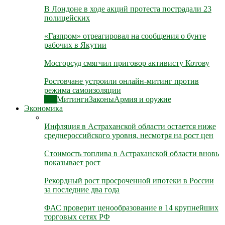
В Лондоне в ходе акций протеста пострадали 23
полицейских
«Газпром» отреагировал на сообщения о бунте
рабочих в Якутии
Мосгорсуд смягчил приговор активисту Котову
Ростовчане устроили онлайн-митинг против
режима самоизоляции
Все
Митинги
Законы
Армия и оружие
Экономика
Инфляция в Астраханской области остается ниже
среднероссийского уровня, несмотря на рост цен
Стоимость топлива в Астраханской области вновь
показывает рост
Рекордный рост просроченной ипотеки в России
за последние два года
ФАС проверит ценообразование в 14 крупнейших
торговых сетях РФ