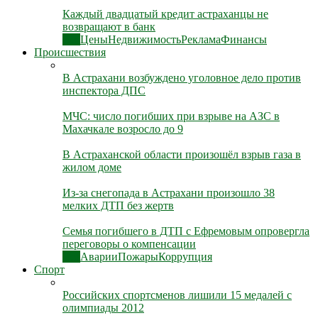
Каждый двадцатый кредит астраханцы не
возвращают в банк
Все
Цены
Недвижимость
Реклама
Финансы
Происшествия
В Астрахани возбуждено уголовное дело против
инспектора ДПС
МЧС: число погибших при взрыве на АЗС в
Махачкале возросло до 9
В Астраханской области произошёл взрыв газа в
жилом доме
Из-за снегопада в Астрахани произошло 38
мелких ДТП без жертв
Семья погибшего в ДТП с Ефремовым опровергла
переговоры о компенсации
Все
Аварии
Пожары
Коррупция
Спорт
Российских спортсменов лишили 15 медалей с
олимпиады 2012