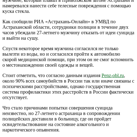
мужчине, который плавал в Приволжском затоне Астрахани и
намеревался нанести себе телесные повреждения с помощью
куска стекла.
Как сообщили РИА «Астрахань-Онлайн» в УМВД по
Астраханской области, сотрудники полиции в течение двух
часов убеждали 27-летнего мужчину отказать от идеи суицида
и выйти на сушу.
Спустя некоторое время мужчина согласился не только
вылезти из воды, но и согласился пройти к автомобилю
скорой медицинской помощи, при этом он не смог вспомнить
о местонахождении своей одежды и вещей.
Стоит отметить, что согласно данным издания
Penz-obl.ru
,
около 90% всех самоубийств в России так или иначе связаны с
психическими расстройствами, однако государственная
система профилактики этих расстройств в России фактически
отсутствует.
Что стало причинами попытки совершения суицида
неизвестно, но 27-летнего астраханца в сопровождении
полицейских доставили в больницу, где он пройдет
освидетельствование на состояние алкогольного и
наркотического опьянения.