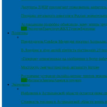
Депутаты ЛДПР предлагают пожизненно запретить 
Продажи легального алкоголя в России значительно
Астраханцам подробно объяснили, кому теперь тру
Все
Экология
Транспорт
ЖКХ
Туризм
Здоровье
Политика
Председатель СовБеза Медведев посетил Астраханс
В Лондоне в ходе акций протеста пострадали 23 п
«Газпром» отреагировал на сообщения о бунте рабо
Мосгорсуд смягчил приговор активисту Котову
Ростовчане устроили онлайн-митинг против режим
Все
Митинги
Законы
Армия и оружие
Экономика
Инфляция в Астраханской области остается ниже ср
Стоимость топлива в Астраханской области вновь п