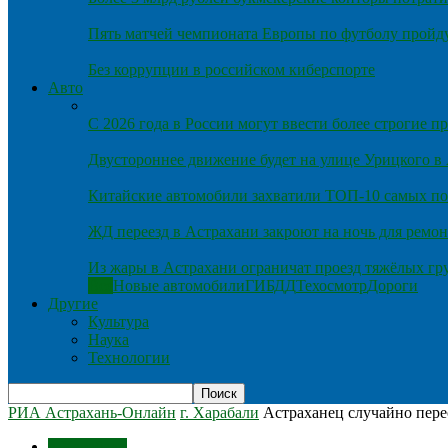
Пять матчей чемпионата Европы по футболу пройду
Без коррупции в российском киберспорте
Авто
С 2026 года в России могут ввести более строгие 
Двустороннее движение будет на улице Урицкого в
Китайские автомобили захватили ТОП-10 самых по
ЖД переезд в Астрахани закроют на ночь для ремон
Из жары в Астрахани ограничат проезд тяжёлых гр
Все
Новые автомобили
ГИБДД
Техосмотр
Дороги
Другие
Культура
Наука
Технологии
РИА Астрахань-Онлайн
г. Харабали
Астраханец случайно пер
г. Харабали