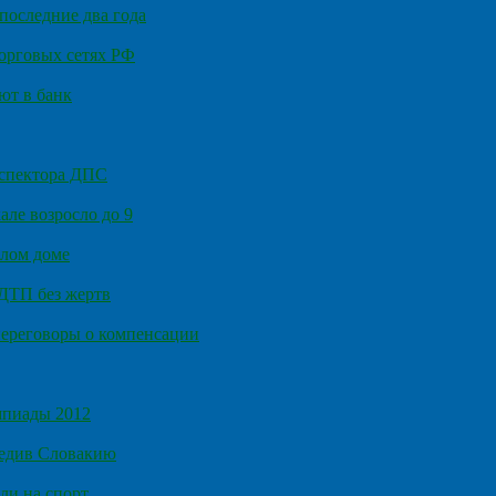
последние два года
орговых сетях РФ
ют в банк
нспектора ДПС
ле возросло до 9
илом доме
 ДТП без жертв
ереговоры о компенсации
мпиады 2012
бедив Словакию
ли на спорт