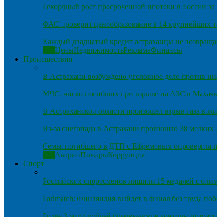
Рекордный рост просроченной ипотеки в России за 
ФАС проверит ценообразование в 14 крупнейших т
Каждый двадцатый кредит астраханцы не возвраща
Все
Цены
Недвижимость
Реклама
Финансы
Происшествия
В Астрахани возбуждено уголовное дело против и
МЧС: число погибших при взрыве на АЗС в Махачка
В Астраханской области произошёл взрыв газа в ж
Из-за снегопада в Астрахани произошло 38 мелких
Семья погибшего в ДТП с Ефремовым опровергла п
Все
Аварии
Пожары
Коррупция
Спорт
Российских спортсменов лишили 15 медалей с оли
Parimatch: Финляндия выйдет в финал без труда по
Более 3 млрд рублей букмекерские конторы потрати