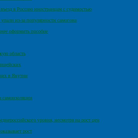
въезд в Россию иностранцам с судимостью
 упали из-за популярности самогона
днее оформить пособие
кую область
олицейских
чих в Якутии
а самоизоляции
еднероссийского уровня, несмотря на рост цен
оказывает рост