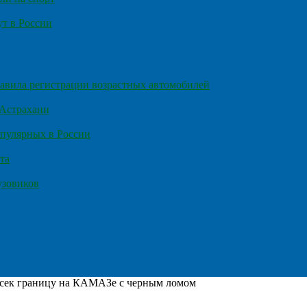
т в России
правила регистрации возрастных автомобилей
 Астрахани
пулярных в России
та
узовиков
есек границу на КАМАЗе с черным ломом