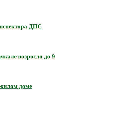
инспектора ДПС
кале возросло до 9
 жилом доме