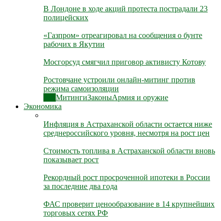
В Лондоне в ходе акций протеста пострадали 23
полицейских
«Газпром» отреагировал на сообщения о бунте
рабочих в Якутии
Мосгорсуд смягчил приговор активисту Котову
Ростовчане устроили онлайн-митинг против
режима самоизоляции
Все
Митинги
Законы
Армия и оружие
Экономика
Инфляция в Астраханской области остается ниже
среднероссийского уровня, несмотря на рост цен
Стоимость топлива в Астраханской области вновь
показывает рост
Рекордный рост просроченной ипотеки в России
за последние два года
ФАС проверит ценообразование в 14 крупнейших
торговых сетях РФ