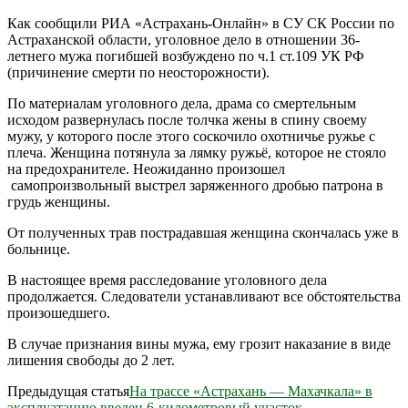
Как сообщили РИА «Астрахань-Онлайн» в СУ СК России по
Астраханской области, уголовное дело в отношении 36-
летнего мужа погибшей возбуждено по ч.1 ст.109 УК РФ
(причинение смерти по неосторожности).
По материалам уголовного дела, драма со смертельным
исходом развернулась после толчка жены в спину своему
мужу, у которого после этого соскочило охотничье ружье с
плеча. Женщина потянула за лямку ружьё, которое не стояло
на предохранителе. Неожиданно произошел
самопроизвольный выстрел заряженного дробью патрона в
грудь женщины.
От полученных трав пострадавшая женщина скончалась уже в
больнице.
В настоящее время расследование уголовного дела
продолжается. Следователи устанавливают все обстоятельства
произошедшего.
В случае признания вины мужа, ему грозит наказание в виде
лишения свободы до 2 лет.
Предыдущая статья
На трассе «Астрахань — Махачкала» в
эксплуатацию введен 6-километровый участок