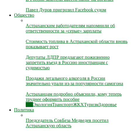
Павел Дуров пригрозил Facebook судом
Общество
Астраханским работодателям напомнили об
ответственности за «серые» зарплаты
Стоимость топлива в Астраханской области вновь
показывает рост
Депутаты ЛДПР предлагают пожизненно
запретить въезд в Россию иностранцам с
судимостью
Продажи легального алкоголя в России
значительно упали из-за популярности самогона
Астраханцам подробно объяснили, кому теперь
труднее оформить пособие
Все
Экология
Транспорт
ЖКХ
Туризм
Здоровье
Политика
Председатель СовБеза Медведев посетил
Астраханскую область