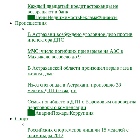
Каждый двадцатый кредит астраханцы не
возвращают в банк
Все
Цены
Недвижимость
Реклама
Финансы
Происшествия
В Астрахани возбуждено уголовное дело против
инспектора ДПС
МЧС: число погибших при взрыве на АЗС в
Махачкале возросло до 9
В Астраханской области произошёл взрыв газа в
жилом доме
Из-за снегопада в Астрахани произошло 38
мелких ДТП без жертв
Семья погибшего в ДТП с Ефремовым опровергла
переговоры о компенсации
Все
Аварии
Пожары
Коррупция
Спорт
Российских спортсменов лишили 15 медалей с
олимпиады 2012