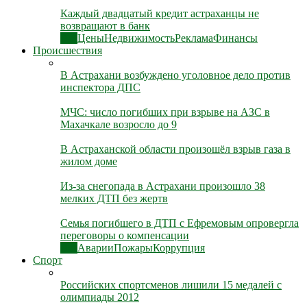
Каждый двадцатый кредит астраханцы не
возвращают в банк
Все
Цены
Недвижимость
Реклама
Финансы
Происшествия
В Астрахани возбуждено уголовное дело против
инспектора ДПС
МЧС: число погибших при взрыве на АЗС в
Махачкале возросло до 9
В Астраханской области произошёл взрыв газа в
жилом доме
Из-за снегопада в Астрахани произошло 38
мелких ДТП без жертв
Семья погибшего в ДТП с Ефремовым опровергла
переговоры о компенсации
Все
Аварии
Пожары
Коррупция
Спорт
Российских спортсменов лишили 15 медалей с
олимпиады 2012