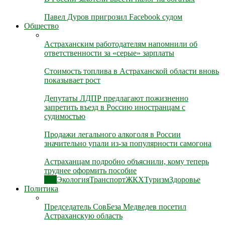
Павел Дуров пригрозил Facebook судом
Общество
Астраханским работодателям напомнили об
ответственности за «серые» зарплаты
Стоимость топлива в Астраханской области вновь
показывает рост
Депутаты ЛДПР предлагают пожизненно
запретить въезд в Россию иностранцам с
судимостью
Продажи легального алкоголя в России
значительно упали из-за популярности самогона
Астраханцам подробно объяснили, кому теперь
труднее оформить пособие
Все
Экология
Транспорт
ЖКХ
Туризм
Здоровье
Политика
Председатель СовБеза Медведев посетил
Астраханскую область