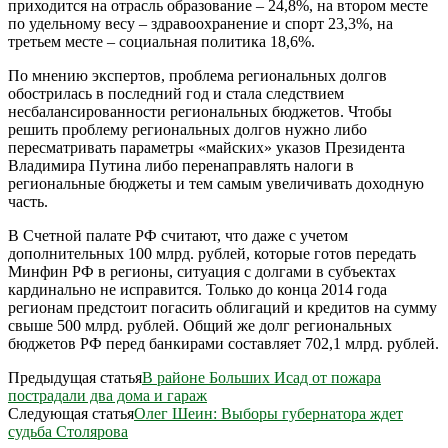
приходится на отрасль образование – 24,8%, на втором месте
по удельному весу – здравоохранение и спорт 23,3%, на
третьем месте – социальная политика 18,6%.
По мнению экспертов, проблема региональных долгов
обострилась в последний год и стала следствием
несбалансированности региональных бюджетов. Чтобы
решить проблему региональных долгов нужно либо
пересматривать параметры «майских» указов Президента
Владимира Путина либо перенаправлять налоги в
региональные бюджеты и тем самым увеличивать доходную
часть.
В Счетной палате РФ считают, что даже с учетом
дополнительных 100 млрд. рублей, которые готов передать
Минфин РФ в регионы, ситуация с долгами в субъектах
кардинально не исправится. Только до конца 2014 года
регионам предстоит погасить облигаций и кредитов на сумму
свыше 500 млрд. рублей. Общий же долг региональных
бюджетов РФ перед банкирами составляет 702,1 млрд. рублей.
Предыдущая статья
В районе Больших Исад от пожара
пострадали два дома и гараж
Следующая статья
Олег Шеин: Выборы губернатора ждет
судьба Столярова