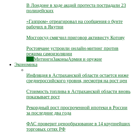
В Лондоне в ходе акций протеста пострадали 23
полицейских
«Газпром» отреагировал на сообщения о бунте
рабочих в Якутии
Мосгорсуд смягчил приговор активисту Котову
Ростовчане устроили онлайн-митинг против
режима самоизоляции
Все
Митинги
Законы
Армия и оружие
Экономика
Инфляция в Астраханской области остается ниже
среднероссийского уровня, несмотря на рост цен
Стоимость топлива в Астраханской области вновь
показывает рост
Рекордный рост просроченной ипотеки в России
за последние два года
ФАС проверит ценообразование в 14 крупнейших
торговых сетях РФ