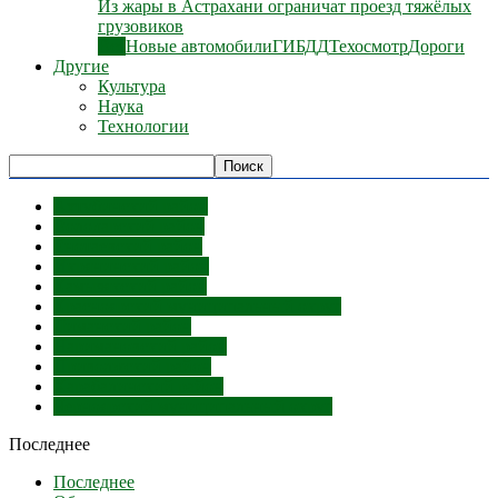
Из жары в Астрахани ограничат проезд тяжёлых
грузовиков
Все
Новые автомобили
ГИБДД
Техосмотр
Дороги
Другие
Культура
Наука
Технологии
Ахтубинский район
Володарский район
Енотаевский район
Икрянинский район
Камызякский район
Красноярский муниципальный округ
Лиманский район
Наримановский район
Приволжский район
Харабалинский район
Черноярский муниципальный округ
Последнее
Последнее