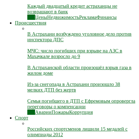
Каждый двадцатый кредит астраханцы не
возвращают в банк
Все
Цены
Недвижимость
Реклама
Финансы
Происшествия
В Астрахани возбуждено уголовное дело против
инспектора ДПС
МЧС: число погибших при взрыве на АЗС в
Махачкале возросло до 9
В Астраханской области произошёл взрыв газа в
жилом доме
Из-за снегопада в Астрахани произошло 38
мелких ДТП без жертв
Семья погибшего в ДТП с Ефремовым опровергла
переговоры о компенсации
Все
Аварии
Пожары
Коррупция
Спорт
Российских спортсменов лишили 15 медалей с
олимпиады 2012