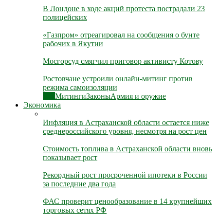
В Лондоне в ходе акций протеста пострадали 23
полицейских
«Газпром» отреагировал на сообщения о бунте
рабочих в Якутии
Мосгорсуд смягчил приговор активисту Котову
Ростовчане устроили онлайн-митинг против
режима самоизоляции
Все
Митинги
Законы
Армия и оружие
Экономика
Инфляция в Астраханской области остается ниже
среднероссийского уровня, несмотря на рост цен
Стоимость топлива в Астраханской области вновь
показывает рост
Рекордный рост просроченной ипотеки в России
за последние два года
ФАС проверит ценообразование в 14 крупнейших
торговых сетях РФ