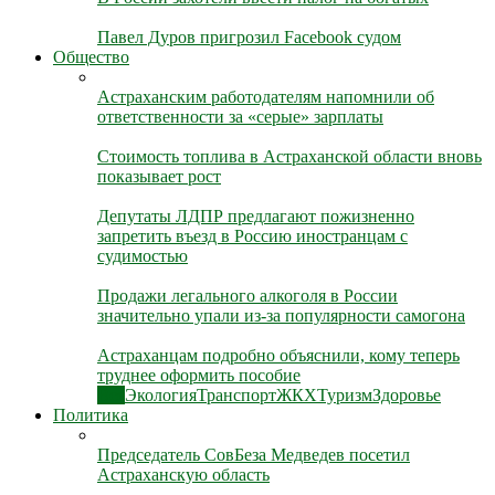
Павел Дуров пригрозил Facebook судом
Общество
Астраханским работодателям напомнили об
ответственности за «серые» зарплаты
Стоимость топлива в Астраханской области вновь
показывает рост
Депутаты ЛДПР предлагают пожизненно
запретить въезд в Россию иностранцам с
судимостью
Продажи легального алкоголя в России
значительно упали из-за популярности самогона
Астраханцам подробно объяснили, кому теперь
труднее оформить пособие
Все
Экология
Транспорт
ЖКХ
Туризм
Здоровье
Политика
Председатель СовБеза Медведев посетил
Астраханскую область