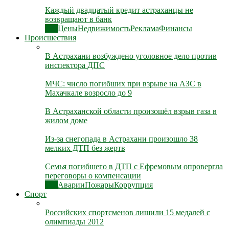
Каждый двадцатый кредит астраханцы не
возвращают в банк
Все
Цены
Недвижимость
Реклама
Финансы
Происшествия
В Астрахани возбуждено уголовное дело против
инспектора ДПС
МЧС: число погибших при взрыве на АЗС в
Махачкале возросло до 9
В Астраханской области произошёл взрыв газа в
жилом доме
Из-за снегопада в Астрахани произошло 38
мелких ДТП без жертв
Семья погибшего в ДТП с Ефремовым опровергла
переговоры о компенсации
Все
Аварии
Пожары
Коррупция
Спорт
Российских спортсменов лишили 15 медалей с
олимпиады 2012