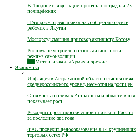
В Лондоне в ходе акций протеста пострадали 23
полицейских
«Газпром» отреагировал на сообщения о бунте
рабочих в Якутии
Мосгорсуд смягчил приговор активисту Котову
Ростовчане устроили онлайн-митинг против
режима самоизоляции
Все
Митинги
Законы
Армия и оружие
Экономика
Инфляция в Астраханской области остается ниже
среднероссийского уровня, несмотря на рост цен
Стоимость топлива в Астраханской области вновь
показывает рост
Рекордный рост просроченной ипотеки в России
за последние два года
ФАС проверит ценообразование в 14 крупнейших
торговых сетях РФ