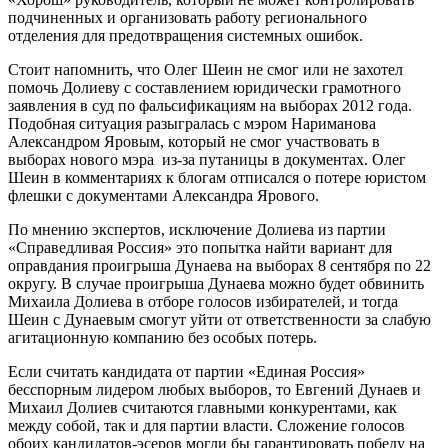
подчиненных и организовать работу регионального
отделения для предотвращения системных ошибок.
Стоит напомнить, что Олег Шеин не смог или не захотел
помочь Долиеву с составлением юридически грамотного
заявления в суд по фальсификациям на выборах 2012 года.
Подобная ситуация разыгралась с мэром Нариманова
Александром Яровым, который не смог участвовать в
выборах нового мэра из-за путаницы в документах. Олег
Шеин в комментариях к блогам отписался о потере юристом
флешки с документами Александра Ярового.
По мнению экспертов, исключение Долиева из партии
«Справедливая Россия» это попытка найти вариант для
оправдания проигрыша Дунаева на выборах 8 сентября по 22
округу. В случае проигрыша Дунаева можно будет обвинить
Михаила Долиева в отборе голосов избирателей, и тогда
Шеин с Дунаевым смогут уйти от ответственности за слабую
агитационную компанию без особых потерь.
Если считать кандидата от партии «Единая Россия»
бесспорным лидером любых выборов, то Евгений Дунаев и
Михаил Долиев считаются главными конкурентами, как
между собой, так и для партии власти. Сложение голосов
обоих кандидатов-эсеров могли бы гарантировать победу на