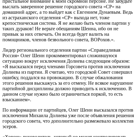
пристальное внимание к моей скромной персоне. Не забудьте
выслать заверенное решение городского совета «СР» на
домашний адрес, а то выйдет как с Евгением Дунаевым. Ведь
из астраханского отделения «СР» выхода нет, тоже
крепостническая система. Я не желаю быть членом партии у
таких дураков! Не верьте обещаниям Шеина, ибо он не
привык за них отвечать. Он всегда будет валить на
помощников, членов безвольного совета, ВОРохов.».
Лидер регионального отделения партии «Справедливая
Россия» Олег Шеин прокомментировал сложившуюся
ситуацию вокруг исключения Долиева следующим образом:
«Я высказался перед членами Горсовета против исключения
Долиева из партии. Я считаю, что городской Совет совершил
ошибку, поддался на провокацию. В случае обжалования
этого решения выскажусь за его отмену. Не всякое нарушение
партийной дисциплины должно приводить к исключению. В
данном случае нужно было ограничиться поркой, то есть
взысканием».
По информации от партийцев, Олег Шеин высказался против
исключения Михаила Долиева уже после объявления решения
городского совета, что дополнительно размежевало коллектив
эсеров.
«Хорош» руководитель, который не может контролировать