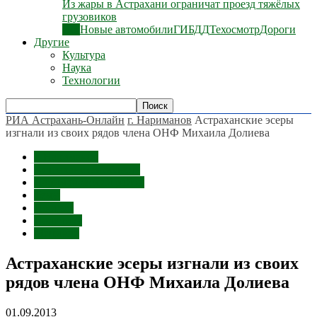
Из жары в Астрахани ограничат проезд тяжёлых
грузовиков
Все
Новые автомобили
ГИБДД
Техосмотр
Дороги
Другие
Культура
Наука
Технологии
РИА Астрахань-Онлайн
г. Нариманов
Астраханские эсеры
изгнали из своих рядов члена ОНФ Михаила Долиева
г. Нариманов
Астраханская область
Наримановский район
Темы
Протест
Политика
Митинги
Астраханские эсеры изгнали из своих
рядов члена ОНФ Михаила Долиева
01.09.2013