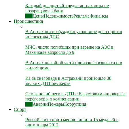
Каждый двадцатый кредит астраханцы не
возвращают в банк
Все
Цены
Недвижимость
Реклама
Финансы
Происшествия
В Астрахани возбуждено уголовное дело против
инспектора ДПС
МЧС: число погибших при взрыве на АЗС в
Махачкале возросло до 9
В Астраханской области произошёл взрыв газа в
жилом доме
Из-за снегопада в Астрахани произошло 38
мелких ДТП без жертв
Семья погибшего в ДТП с Ефремовым опровергла
переговоры о компенсации
Все
Аварии
Пожары
Коррупция
Спорт
Российских спортсменов лишили 15 медалей с
олимпиады 2012