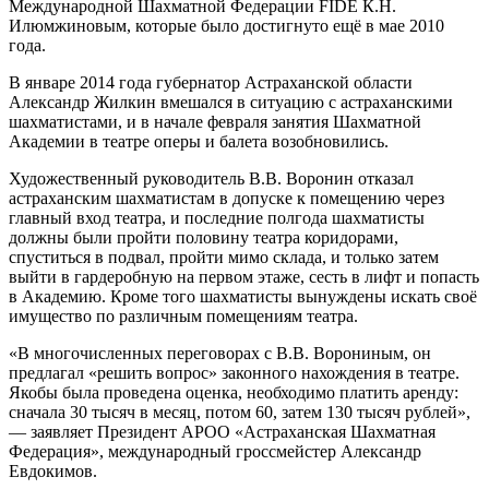
Международной Шахматной Федерации FIDE К.Н.
Илюмжиновым, которые было достигнуто ещё в мае 2010
года.
В январе 2014 года губернатор Астраханской области
Александр Жилкин вмешался в ситуацию с астраханскими
шахматистами, и в начале февраля занятия Шахматной
Академии в театре оперы и балета возобновились.
Художественный руководитель В.В. Воронин отказал
астраханским шахматистам в допуске к помещению через
главный вход театра, и последние полгода шахматисты
должны были пройти половину театра коридорами,
спуститься в подвал, пройти мимо склада, и только затем
выйти в гардеробную на первом этаже, сесть в лифт и попасть
в Академию. Кроме того шахматисты вынуждены искать своё
имущество по различным помещениям театра.
«В многочисленных переговорах с В.В. Ворониным, он
предлагал «решить вопрос» законного нахождения в театре.
Якобы была проведена оценка, необходимо платить аренду:
сначала 30 тысяч в месяц, потом 60, затем 130 тысяч рублей»,
— заявляет Президент АРОО «Астраханская Шахматная
Федерация», международный гроссмейстер Александр
Евдокимов.