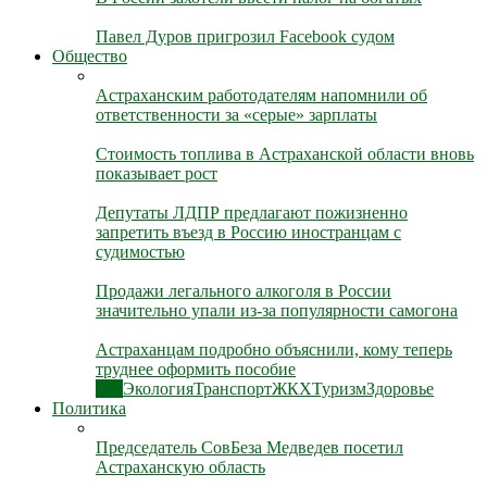
Павел Дуров пригрозил Facebook судом
Общество
Астраханским работодателям напомнили об
ответственности за «серые» зарплаты
Стоимость топлива в Астраханской области вновь
показывает рост
Депутаты ЛДПР предлагают пожизненно
запретить въезд в Россию иностранцам с
судимостью
Продажи легального алкоголя в России
значительно упали из-за популярности самогона
Астраханцам подробно объяснили, кому теперь
труднее оформить пособие
Все
Экология
Транспорт
ЖКХ
Туризм
Здоровье
Политика
Председатель СовБеза Медведев посетил
Астраханскую область