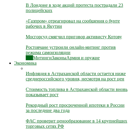
В Лондоне в ходе акций протеста пострадали 23
полицейских
«Газпром» отреагировал на сообщения о бунте
рабочих в Якутии
Мосгорсуд смягчил приговор активисту Котову
Ростовчане устроили онлайн-митинг против
режима самоизоляции
Все
Митинги
Законы
Армия и оружие
Экономика
Инфляция в Астраханской области остается ниже
среднероссийского уровня, несмотря на рост цен
Стоимость топлива в Астраханской области вновь
показывает рост
Рекордный рост просроченной ипотеки в России
за последние два года
ФАС проверит ценообразование в 14 крупнейших
торговых сетях РФ