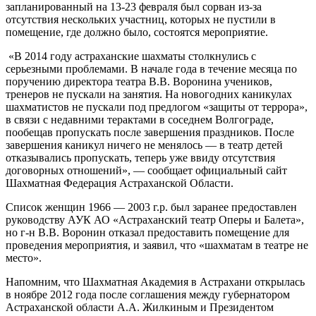
запланированный на 13-23 февраля был сорван из-за
отсутствия нескольких участниц, которых не пустили в
помещение, где должно было, состоятся мероприятие.
«В 2014 году астраханские шахматы столкнулись с
серьезными проблемами. В начале года в течение месяца по
поручению директора театра В.В. Воронина учеников,
тренеров не пускали на занятия. На новогодних каникулах
шахматистов не пускали под предлогом «защиты от террора»,
в связи с недавними терактами в соседнем Волгограде,
пообещав пропускать после завершения праздников. После
завершения каникул ничего не менялось — в театр детей
отказывались пропускать, теперь уже ввиду отсутствия
договорных отношений», — сообщает официальный сайт
Шахматная Федерация Астраханской Области.
Список женщин 1966 — 2003 г.р. был заранее предоставлен
руководству АУК АО «Астраханский театр Оперы и Балета»,
но г-н В.В. Воронин отказал предоставить помещение для
проведения мероприятия, и заявил, что «шахматам в театре не
место».
Напомним, что Шахматная Академия в Астрахани открылась
в ноябре 2012 года после соглашения между губернатором
Астраханской области А.А. Жилкиным и Президентом