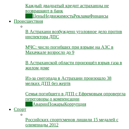
Каждый двадцатый кредит астраханцы не
возвращают в банк
Все
Цены
Недвижимость
Реклама
Финансы
Происшествия
В Астрахани возбуждено уголовное дело против
инспектора ДПС
МЧС: число погибших при взрыве на АЗС в
Махачкале возросло до 9
В Астраханской области произошёл взрыв газа в
жилом доме
Из-за снегопада в Астрахани произошло 38
мелких ДТП без жертв
Семья погибшего в ДТП с Ефремовым опровергла
переговоры о компенсации
Все
Аварии
Пожары
Коррупция
Спорт
Российских спортсменов лишили 15 медалей с
олимпиады 2012