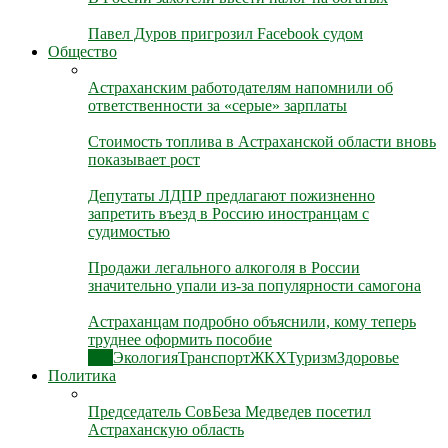
Павел Дуров пригрозил Facebook судом
Общество
Астраханским работодателям напомнили об
ответственности за «серые» зарплаты
Стоимость топлива в Астраханской области вновь
показывает рост
Депутаты ЛДПР предлагают пожизненно
запретить въезд в Россию иностранцам с
судимостью
Продажи легального алкоголя в России
значительно упали из-за популярности самогона
Астраханцам подробно объяснили, кому теперь
труднее оформить пособие
Все
Экология
Транспорт
ЖКХ
Туризм
Здоровье
Политика
Председатель СовБеза Медведев посетил
Астраханскую область