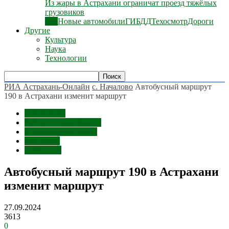
Из жары в Астрахани ограничат проезд тяжёлых
грузовиков
Все
Новые автомобили
ГИБДД
Техосмотр
Дороги
Другие
Культура
Наука
Технологии
РИА Астрахань-Онлайн
с. Началово
Автобусный маршрут
190 в Астрахани изменит маршрут
с. Началово
Астраханская область
Приволжский район
Общество
Транспорт
Автобусный маршрут 190 в Астрахани
изменит маршрут
27.09.2024
3613
0