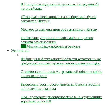
В Лондоне в ходе акций протеста пострадали 23
полицейских
«Газпром» отреагировал на сообщения о бунте
рабочих в Якутии
Мосгорсуд смягчил приговор активисту Котову
Ростовчане устроили онлайн-митинг против
режима самоизоляции
Все
Митинги
Законы
Армия и оружие
Экономика
Инфляция в Астраханской области остается ниже
среднероссийского уровня, несмотря на рост цен
Стоимость топлива в Астраханской области вновь
показывает рост
Рекордный рост просроченной ипотеки в России
за последние два года
ФАС проверит ценообразование в 14 крупнейших
торговых сетях РФ