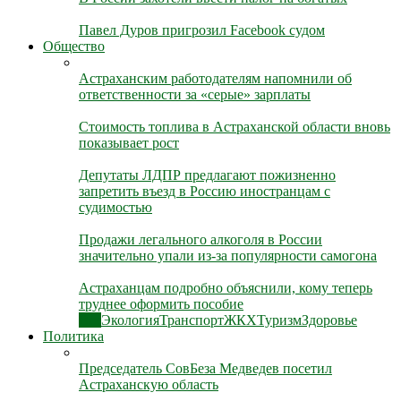
Павел Дуров пригрозил Facebook судом
Общество
Астраханским работодателям напомнили об
ответственности за «серые» зарплаты
Стоимость топлива в Астраханской области вновь
показывает рост
Депутаты ЛДПР предлагают пожизненно
запретить въезд в Россию иностранцам с
судимостью
Продажи легального алкоголя в России
значительно упали из-за популярности самогона
Астраханцам подробно объяснили, кому теперь
труднее оформить пособие
Все
Экология
Транспорт
ЖКХ
Туризм
Здоровье
Политика
Председатель СовБеза Медведев посетил
Астраханскую область