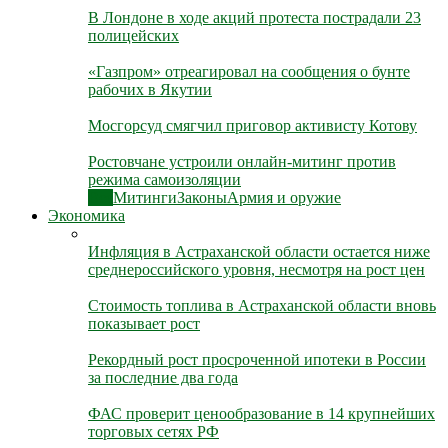
В Лондоне в ходе акций протеста пострадали 23
полицейских
«Газпром» отреагировал на сообщения о бунте
рабочих в Якутии
Мосгорсуд смягчил приговор активисту Котову
Ростовчане устроили онлайн-митинг против
режима самоизоляции
Все
Митинги
Законы
Армия и оружие
Экономика
Инфляция в Астраханской области остается ниже
среднероссийского уровня, несмотря на рост цен
Стоимость топлива в Астраханской области вновь
показывает рост
Рекордный рост просроченной ипотеки в России
за последние два года
ФАС проверит ценообразование в 14 крупнейших
торговых сетях РФ