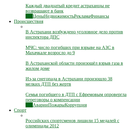
Каждый двадцатый кредит астраханцы не
возвращают в банк
Все
Цены
Недвижимость
Реклама
Финансы
Происшествия
В Астрахани возбуждено уголовное дело против
инспектора ДПС
МЧС: число погибших при взрыве на АЗС в
Махачкале возросло до 9
В Астраханской области произошёл взрыв газа в
жилом доме
Из-за снегопада в Астрахани произошло 38
мелких ДТП без жертв
Семья погибшего в ДТП с Ефремовым опровергла
переговоры о компенсации
Все
Аварии
Пожары
Коррупция
Спорт
Российских спортсменов лишили 15 медалей с
олимпиады 2012