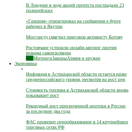
В Лондоне в ходе акций протеста пострадали 23
полицейских
«Газпром» отреагировал на сообщения о бунте
рабочих в Якутии
Мосгорсуд смягчил приговор активисту Котову
Ростовчане устроили онлайн-митинг против
режима самоизоляции
Все
Митинги
Законы
Армия и оружие
Экономика
Инфляция в Астраханской области остается ниже
среднероссийского уровня, несмотря на рост цен
Стоимость топлива в Астраханской области вновь
показывает рост
Рекордный рост просроченной ипотеки в России
за последние два года
ФАС проверит ценообразование в 14 крупнейших
торговых сетях РФ