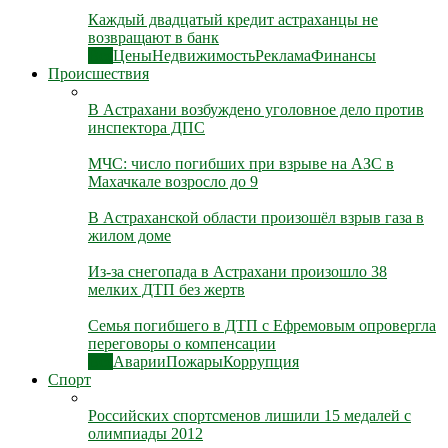
Каждый двадцатый кредит астраханцы не
возвращают в банк
Все
Цены
Недвижимость
Реклама
Финансы
Происшествия
В Астрахани возбуждено уголовное дело против
инспектора ДПС
МЧС: число погибших при взрыве на АЗС в
Махачкале возросло до 9
В Астраханской области произошёл взрыв газа в
жилом доме
Из-за снегопада в Астрахани произошло 38
мелких ДТП без жертв
Семья погибшего в ДТП с Ефремовым опровергла
переговоры о компенсации
Все
Аварии
Пожары
Коррупция
Спорт
Российских спортсменов лишили 15 медалей с
олимпиады 2012