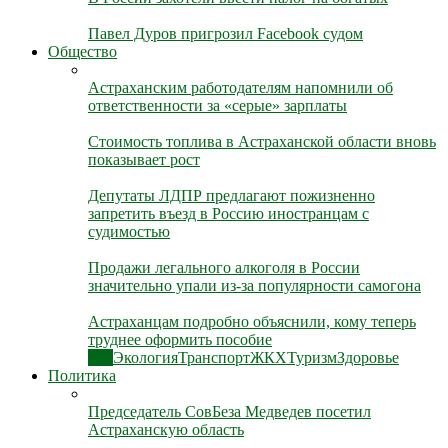
Павел Дуров пригрозил Facebook судом
Общество
Астраханским работодателям напомнили об
ответственности за «серые» зарплаты
Стоимость топлива в Астраханской области вновь
показывает рост
Депутаты ЛДПР предлагают пожизненно
запретить въезд в Россию иностранцам с
судимостью
Продажи легального алкоголя в России
значительно упали из-за популярности самогона
Астраханцам подробно объяснили, кому теперь
труднее оформить пособие
Все
Экология
Транспорт
ЖКХ
Туризм
Здоровье
Политика
Председатель СовБеза Медведев посетил
Астраханскую область