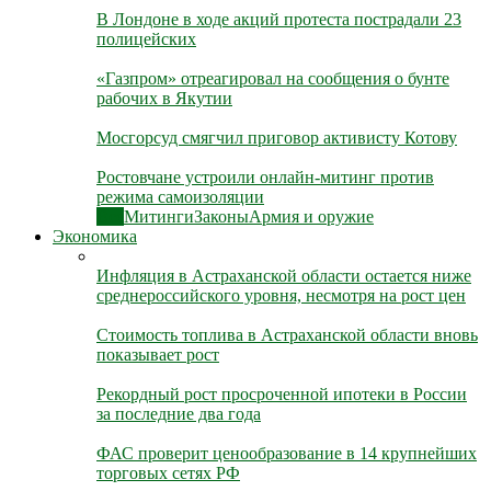
В Лондоне в ходе акций протеста пострадали 23
полицейских
«Газпром» отреагировал на сообщения о бунте
рабочих в Якутии
Мосгорсуд смягчил приговор активисту Котову
Ростовчане устроили онлайн-митинг против
режима самоизоляции
Все
Митинги
Законы
Армия и оружие
Экономика
Инфляция в Астраханской области остается ниже
среднероссийского уровня, несмотря на рост цен
Стоимость топлива в Астраханской области вновь
показывает рост
Рекордный рост просроченной ипотеки в России
за последние два года
ФАС проверит ценообразование в 14 крупнейших
торговых сетях РФ