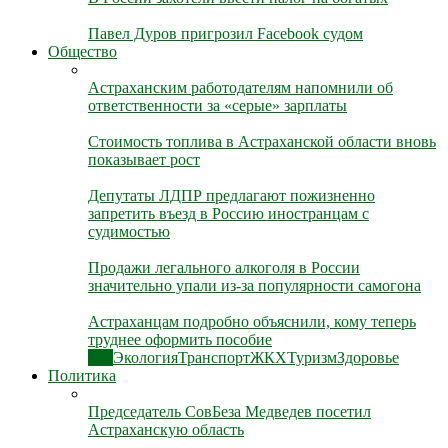
Павел Дуров пригрозил Facebook судом
Общество
Астраханским работодателям напомнили об
ответственности за «серые» зарплаты
Стоимость топлива в Астраханской области вновь
показывает рост
Депутаты ЛДПР предлагают пожизненно
запретить въезд в Россию иностранцам с
судимостью
Продажи легального алкоголя в России
значительно упали из-за популярности самогона
Астраханцам подробно объяснили, кому теперь
труднее оформить пособие
Все
Экология
Транспорт
ЖКХ
Туризм
Здоровье
Политика
Председатель СовБеза Медведев посетил
Астраханскую область