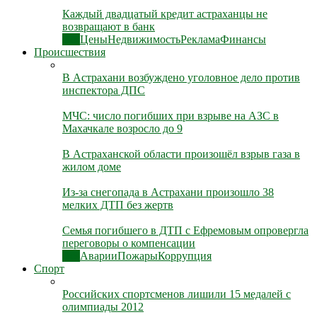
Каждый двадцатый кредит астраханцы не
возвращают в банк
Все
Цены
Недвижимость
Реклама
Финансы
Происшествия
В Астрахани возбуждено уголовное дело против
инспектора ДПС
МЧС: число погибших при взрыве на АЗС в
Махачкале возросло до 9
В Астраханской области произошёл взрыв газа в
жилом доме
Из-за снегопада в Астрахани произошло 38
мелких ДТП без жертв
Семья погибшего в ДТП с Ефремовым опровергла
переговоры о компенсации
Все
Аварии
Пожары
Коррупция
Спорт
Российских спортсменов лишили 15 медалей с
олимпиады 2012