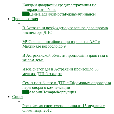
Каждый двадцатый кредит астраханцы не
возвращают в банк
Все
Цены
Недвижимость
Реклама
Финансы
Происшествия
В Астрахани возбуждено уголовное дело против
инспектора ДПС
МЧС: число погибших при взрыве на АЗС в
Махачкале возросло до 9
В Астраханской области произошёл взрыв газа в
жилом доме
Из-за снегопада в Астрахани произошло 38
мелких ДТП без жертв
Семья погибшего в ДТП с Ефремовым опровергла
переговоры о компенсации
Все
Аварии
Пожары
Коррупция
Спорт
Российских спортсменов лишили 15 медалей с
олимпиады 2012