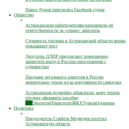
Павел Дуров пригрозил Facebook судом
Общество
Астраханским работодателям напомнили об
ответственности за «серые» зарплаты
Стоимость топлива в Астраханской области вновь
показывает рост
Депутаты ЛДПР предлагают пожизненно
запретить въезд в Россию иностранцам с
судимостью
Продажи легального алкоголя в России
значительно упали из-за популярности самогона
Астраханцам подробно объяснили, кому теперь
труднее оформить пособие
Все
Экология
Транспорт
ЖКХ
Туризм
Здоровье
Политика
Председатель СовБеза Медведев посетил
Астраханскую область