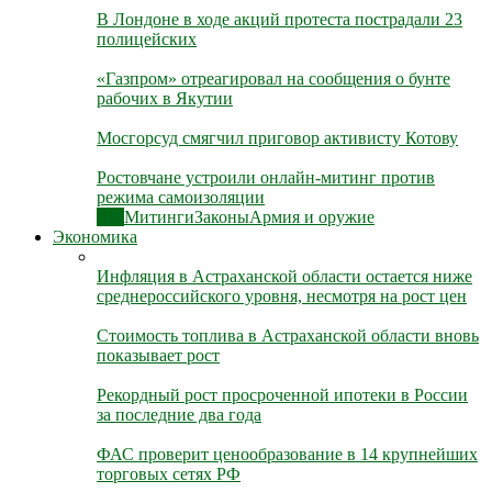
В Лондоне в ходе акций протеста пострадали 23
полицейских
«Газпром» отреагировал на сообщения о бунте
рабочих в Якутии
Мосгорсуд смягчил приговор активисту Котову
Ростовчане устроили онлайн-митинг против
режима самоизоляции
Все
Митинги
Законы
Армия и оружие
Экономика
Инфляция в Астраханской области остается ниже
среднероссийского уровня, несмотря на рост цен
Стоимость топлива в Астраханской области вновь
показывает рост
Рекордный рост просроченной ипотеки в России
за последние два года
ФАС проверит ценообразование в 14 крупнейших
торговых сетях РФ