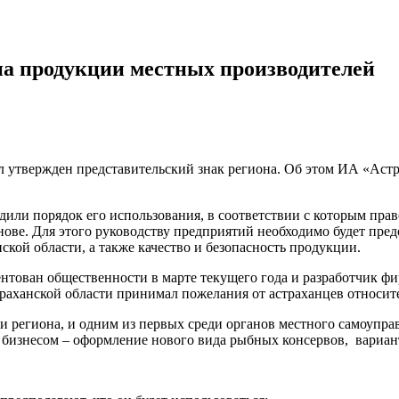
на продукции местных производителей
ыл утвержден представительский знак региона. Об этом ИА «Ас
дили порядок его использования, в соответствии с которым прав
нове. Для этого руководству предприятий необходимо будет пре
ской области, а также качество и безопасность продукции.
нтован общественности в марте текущего года и разработчик фи
аханской области принимал пожелания от астраханцев относите
ии региона, и одним из первых среди органов местного самоупр
 бизнесом – оформление нового вида рыбных консервов, вариа