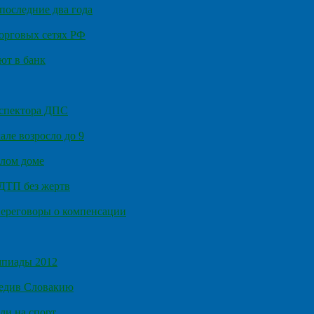
последние два года
орговых сетях РФ
ют в банк
нспектора ДПС
ле возросло до 9
илом доме
 ДТП без жертв
ереговоры о компенсации
мпиады 2012
бедив Словакию
ли на спорт