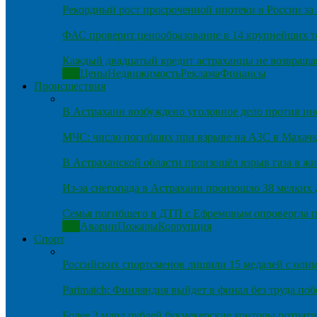
Рекордный рост просроченной ипотеки в России за 
ФАС проверит ценообразование в 14 крупнейших т
Каждый двадцатый кредит астраханцы не возвраща
Все
Цены
Недвижимость
Реклама
Финансы
Происшествия
В Астрахани возбуждено уголовное дело против и
МЧС: число погибших при взрыве на АЗС в Махачка
В Астраханской области произошёл взрыв газа в ж
Из-за снегопада в Астрахани произошло 38 мелких
Семья погибшего в ДТП с Ефремовым опровергла п
Все
Аварии
Пожары
Коррупция
Спорт
Российских спортсменов лишили 15 медалей с оли
Parimatch: Финляндия выйдет в финал без труда по
Более 3 млрд рублей букмекерские конторы потрати