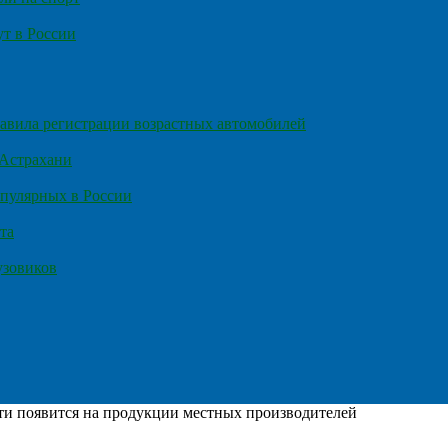
т в России
правила регистрации возрастных автомобилей
 Астрахани
пулярных в России
та
узовиков
ти появится на продукции местных производителей