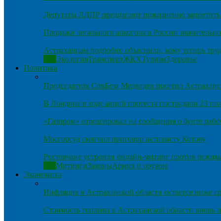
Депутаты ЛДПР предлагают пожизненно запретить 
Продажи легального алкоголя в России значительно
Астраханцам подробно объяснили, кому теперь тру
Все
Экология
Транспорт
ЖКХ
Туризм
Здоровье
Политика
Председатель СовБеза Медведев посетил Астраханс
В Лондоне в ходе акций протеста пострадали 23 п
«Газпром» отреагировал на сообщения о бунте рабо
Мосгорсуд смягчил приговор активисту Котову
Ростовчане устроили онлайн-митинг против режим
Все
Митинги
Законы
Армия и оружие
Экономика
Инфляция в Астраханской области остается ниже ср
Стоимость топлива в Астраханской области вновь п