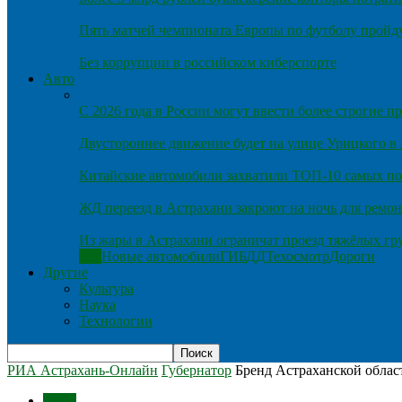
Пять матчей чемпионата Европы по футболу пройду
Без коррупции в российском киберспорте
Авто
С 2026 года в России могут ввести более строгие 
Двустороннее движение будет на улице Урицкого в
Китайские автомобили захватили ТОП-10 самых по
ЖД переезд в Астрахани закроют на ночь для ремон
Из жары в Астрахани ограничат проезд тяжёлых гр
Все
Новые автомобили
ГИБДД
Техосмотр
Дороги
Другие
Культура
Наука
Технологии
РИА Астрахань-Онлайн
Губернатор
Бренд Астраханской облас
Темы