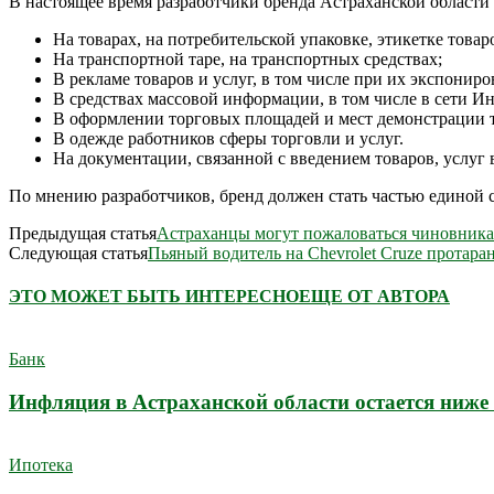
В настоящее время разработчики бренда Астраханской области 
На товарах, на потребительской упаковке, этикетке товар
На транспортной таре, на транспортных средствах;
В рекламе товаров и услуг, в том числе при их экспонир
В средствах массовой информации, в том числе в сети Ин
В оформлении торговых площадей и мест демонстрации то
В одежде работников сферы торговли и услуг.
На документации, связанной с введением товаров, услуг 
По мнению разработчиков, бренд должен стать частью единой 
Предыдущая статья
Астраханцы могут пожаловаться чиновника
Следующая статья
Пьяный водитель на Chevrolet Cruze протара
ЭТО МОЖЕТ БЫТЬ ИНТЕРЕСНО
ЕЩЕ ОТ АВТОРА
Банк
Инфляция в Астраханской области остается ниже 
Ипотека