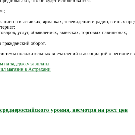
предполагают, что он будет использоваться:
ов;
овании на выставках, ярмарках, телевидении и радио, в иных пре
тернет;
варов, услуг, объявлениях, вывесках, торговых павильонах;
в гражданский оборот.
системы положительных впечатлений и ассоциаций о регионе в с
м на задержку зарплаты
нил магазин в Астрахани
среднероссийского уровня, несмотря на рост цен