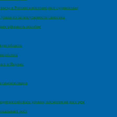
въезд в Россию иностранцам с судимостью
 упали из-за популярности самогона
днее оформить пособие
кую область
олицейских
чих в Якутии
а самоизоляции
еднероссийского уровня, несмотря на рост цен
оказывает рост