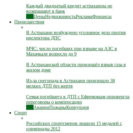
Каждый двадцатый кредит астраханцы не
возвращают в банк
Все
Цены
Недвижимость
Реклама
Финансы
Происшествия
В Астрахани возбуждено уголовное дело против
инспектора ДПС
МЧС: число погибших при взрыве на АЗС в
Махачкале возросло до 9
В Астраханской области произошёл взрыв газа в
жилом доме
Из-за снегопада в Астрахани произошло 38
мелких ДТП без жертв
Семья погибшего в ДТП с Ефремовым опровергла
переговоры о компенсации
Все
Аварии
Пожары
Коррупция
Спорт
Российских спортсменов лишили 15 медалей с
олимпиады 2012