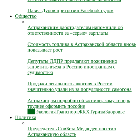
Павел Дуров пригрозил Facebook судом
Общество
Астраханским работодателям напомнили об
ответственности за «серые» зарплаты
Стоимость топлива в Астраханской области вновь
показывает рост
Депутаты ЛДПР предлагают пожизненно
запретить въезд в Россию иностранцам с
судимостью
Продажи легального алкоголя в России
значительно упали из-за популярности самогона
Астраханцам подробно объяснили, кому теперь
труднее оформить пособие
Все
Экология
Транспорт
ЖКХ
Туризм
Здоровье
Политика
Председатель СовБеза Медведев посетил
Астраханскую область