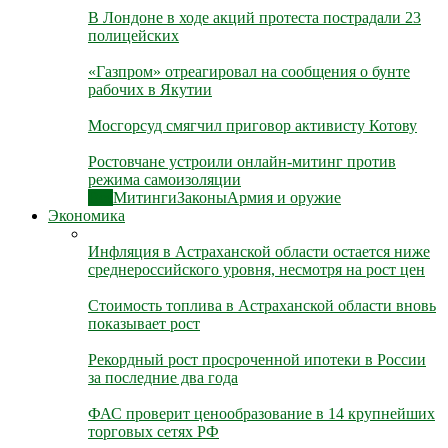
В Лондоне в ходе акций протеста пострадали 23
полицейских
«Газпром» отреагировал на сообщения о бунте
рабочих в Якутии
Мосгорсуд смягчил приговор активисту Котову
Ростовчане устроили онлайн-митинг против
режима самоизоляции
Все
Митинги
Законы
Армия и оружие
Экономика
Инфляция в Астраханской области остается ниже
среднероссийского уровня, несмотря на рост цен
Стоимость топлива в Астраханской области вновь
показывает рост
Рекордный рост просроченной ипотеки в России
за последние два года
ФАС проверит ценообразование в 14 крупнейших
торговых сетях РФ