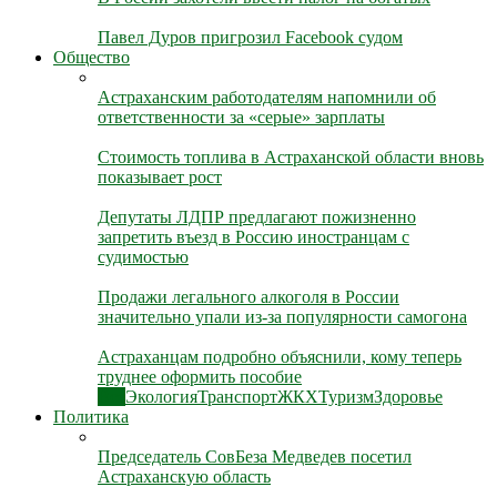
Павел Дуров пригрозил Facebook судом
Общество
Астраханским работодателям напомнили об
ответственности за «серые» зарплаты
Стоимость топлива в Астраханской области вновь
показывает рост
Депутаты ЛДПР предлагают пожизненно
запретить въезд в Россию иностранцам с
судимостью
Продажи легального алкоголя в России
значительно упали из-за популярности самогона
Астраханцам подробно объяснили, кому теперь
труднее оформить пособие
Все
Экология
Транспорт
ЖКХ
Туризм
Здоровье
Политика
Председатель СовБеза Медведев посетил
Астраханскую область