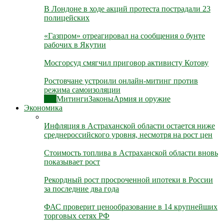
В Лондоне в ходе акций протеста пострадали 23
полицейских
«Газпром» отреагировал на сообщения о бунте
рабочих в Якутии
Мосгорсуд смягчил приговор активисту Котову
Ростовчане устроили онлайн-митинг против
режима самоизоляции
Все
Митинги
Законы
Армия и оружие
Экономика
Инфляция в Астраханской области остается ниже
среднероссийского уровня, несмотря на рост цен
Стоимость топлива в Астраханской области вновь
показывает рост
Рекордный рост просроченной ипотеки в России
за последние два года
ФАС проверит ценообразование в 14 крупнейших
торговых сетях РФ