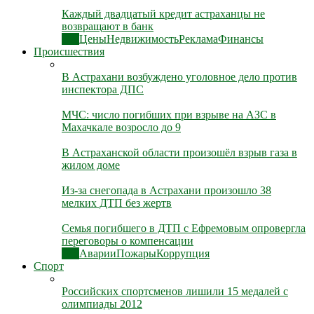
Каждый двадцатый кредит астраханцы не
возвращают в банк
Все
Цены
Недвижимость
Реклама
Финансы
Происшествия
В Астрахани возбуждено уголовное дело против
инспектора ДПС
МЧС: число погибших при взрыве на АЗС в
Махачкале возросло до 9
В Астраханской области произошёл взрыв газа в
жилом доме
Из-за снегопада в Астрахани произошло 38
мелких ДТП без жертв
Семья погибшего в ДТП с Ефремовым опровергла
переговоры о компенсации
Все
Аварии
Пожары
Коррупция
Спорт
Российских спортсменов лишили 15 медалей с
олимпиады 2012