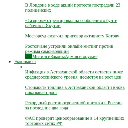
В Лондоне в ходе акций протеста пострадали 23
полицейских
«Газпром» отреагировал на сообщения о бунте
рабочих в Якутии
Мосгорсуд смягчил приговор активисту Котову
Ростовчане устроили онлайн-митинг против
режима самоизоляции
Все
Митинги
Законы
Армия и оружие
Экономика
Инфляция в Астраханской области остается ниже
среднероссийского уровня, несмотря на рост цен
Стоимость топлива в Астраханской области вновь
показывает рост
Рекордный рост просроченной ипотеки в России
за последние два года
ФАС проверит ценообразование в 14 крупнейших
торговых сетях РФ