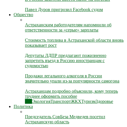
Павел Дуров пригрозил Facebook судом
Общество
Астраханским работодателям напомнили об
ответственности за «серые» зарплаты
Стоимость топлива в Астраханской области вновь
показывает рост
Депутаты ЛДПР предлагают пожизненно
запретить въезд в Россию иностранцам с
судимостью
Продажи легального алкоголя в России
значительно упали из-за популярности самогона
Астраханцам подробно объяснили, кому теперь
труднее оформить пособие
Все
Экология
Транспорт
ЖКХ
Туризм
Здоровье
Политика
Председатель СовБеза Медведев посетил
Астраханскую область