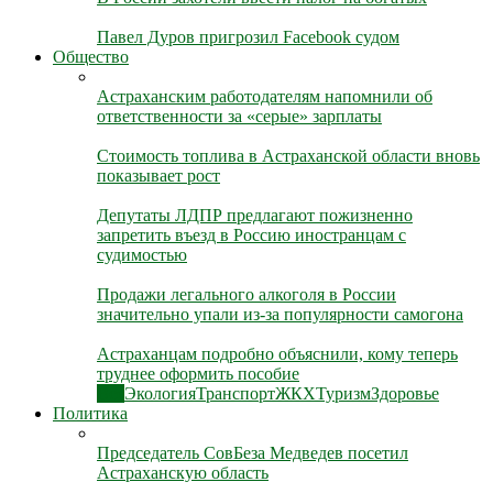
Павел Дуров пригрозил Facebook судом
Общество
Астраханским работодателям напомнили об
ответственности за «серые» зарплаты
Стоимость топлива в Астраханской области вновь
показывает рост
Депутаты ЛДПР предлагают пожизненно
запретить въезд в Россию иностранцам с
судимостью
Продажи легального алкоголя в России
значительно упали из-за популярности самогона
Астраханцам подробно объяснили, кому теперь
труднее оформить пособие
Все
Экология
Транспорт
ЖКХ
Туризм
Здоровье
Политика
Председатель СовБеза Медведев посетил
Астраханскую область