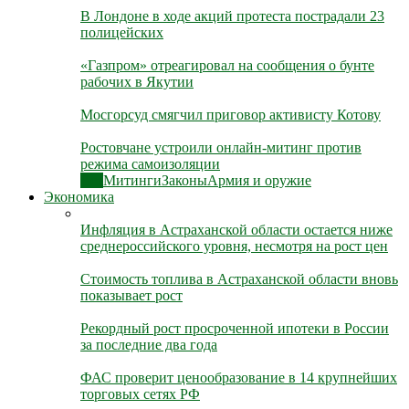
В Лондоне в ходе акций протеста пострадали 23
полицейских
«Газпром» отреагировал на сообщения о бунте
рабочих в Якутии
Мосгорсуд смягчил приговор активисту Котову
Ростовчане устроили онлайн-митинг против
режима самоизоляции
Все
Митинги
Законы
Армия и оружие
Экономика
Инфляция в Астраханской области остается ниже
среднероссийского уровня, несмотря на рост цен
Стоимость топлива в Астраханской области вновь
показывает рост
Рекордный рост просроченной ипотеки в России
за последние два года
ФАС проверит ценообразование в 14 крупнейших
торговых сетях РФ