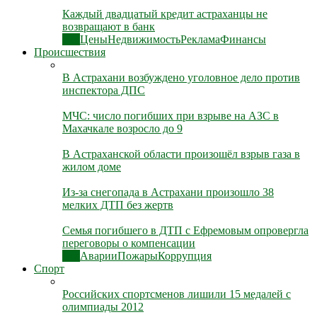
Каждый двадцатый кредит астраханцы не
возвращают в банк
Все
Цены
Недвижимость
Реклама
Финансы
Происшествия
В Астрахани возбуждено уголовное дело против
инспектора ДПС
МЧС: число погибших при взрыве на АЗС в
Махачкале возросло до 9
В Астраханской области произошёл взрыв газа в
жилом доме
Из-за снегопада в Астрахани произошло 38
мелких ДТП без жертв
Семья погибшего в ДТП с Ефремовым опровергла
переговоры о компенсации
Все
Аварии
Пожары
Коррупция
Спорт
Российских спортсменов лишили 15 медалей с
олимпиады 2012