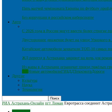
Пять матчей чемпионата Европы по футболу пройду
Без коррупции в российском киберспорте
Авто
С 2026 года в России могут ввести более строгие 
Двустороннее движение будет на улице Урицкого в
Китайские автомобили захватили ТОП-10 самых по
ЖД переезд в Астрахани закроют на ночь для ремон
Из жары в Астрахани ограничат проезд тяжёлых гр
Все
Новые автомобили
ГИБДД
Техосмотр
Дороги
Другие
Культура
Наука
Технологии
РИА Астрахань-Онлайн
пгт Лиман
Евротрасса соединит Астра
пгт Лиман