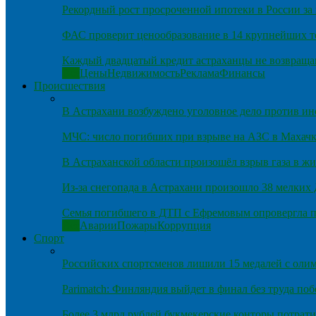
Рекордный рост просроченной ипотеки в России за 
ФАС проверит ценообразование в 14 крупнейших т
Каждый двадцатый кредит астраханцы не возвраща
Все
Цены
Недвижимость
Реклама
Финансы
Происшествия
В Астрахани возбуждено уголовное дело против и
МЧС: число погибших при взрыве на АЗС в Махачка
В Астраханской области произошёл взрыв газа в ж
Из-за снегопада в Астрахани произошло 38 мелких
Семья погибшего в ДТП с Ефремовым опровергла п
Все
Аварии
Пожары
Коррупция
Спорт
Российских спортсменов лишили 15 медалей с оли
Parimatch: Финляндия выйдет в финал без труда по
Более 3 млрд рублей букмекерские конторы потрати