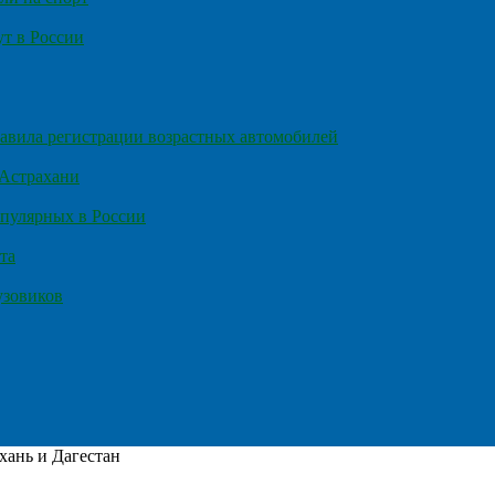
т в России
правила регистрации возрастных автомобилей
 Астрахани
пулярных в России
та
узовиков
хань и Дагестан