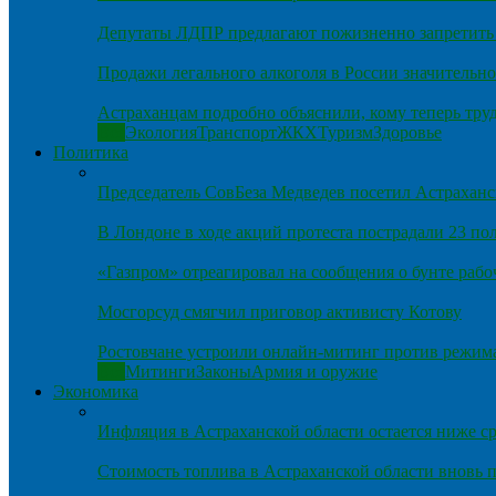
Депутаты ЛДПР предлагают пожизненно запретить 
Продажи легального алкоголя в России значительно
Астраханцам подробно объяснили, кому теперь тру
Все
Экология
Транспорт
ЖКХ
Туризм
Здоровье
Политика
Председатель СовБеза Медведев посетил Астраханс
В Лондоне в ходе акций протеста пострадали 23 п
«Газпром» отреагировал на сообщения о бунте рабо
Мосгорсуд смягчил приговор активисту Котову
Ростовчане устроили онлайн-митинг против режим
Все
Митинги
Законы
Армия и оружие
Экономика
Инфляция в Астраханской области остается ниже ср
Стоимость топлива в Астраханской области вновь п