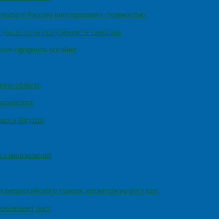
въезд в Россию иностранцам с судимостью
 упали из-за популярности самогона
днее оформить пособие
кую область
олицейских
чих в Якутии
а самоизоляции
еднероссийского уровня, несмотря на рост цен
оказывает рост