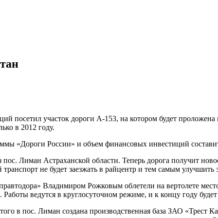
стан
ций посетил участок дороги А-153, на котором будет проложена
лько в 2012 году.
аммы «Дороги России» и объем финансовых инвестиций составит
 пос. Лиман Астраханской области. Теперь дорога получит ново
 транспорт не будет заезжать в райцентр и тем самым улучшить
равтодора» Владимиром Рожковым облетели на вертолете место 
 Работы ведутся в круглосуточном режиме, и к концу году буде
этого в пос. Лиман создана производственная база ЗАО «Трест 