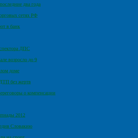
последние два года
орговых сетях РФ
ют в банк
нспектора ДПС
ле возросло до 9
илом доме
 ДТП без жертв
ереговоры о компенсации
мпиады 2012
бедив Словакию
ли на спорт