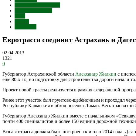
Астраханская область
Лиманский район
Авто
Россия
Астрахань
Евротрасса соединит Астрахань и Даге
02.04.2013
1321
0
Губернатор Астраханской области
Александр Жилкин
с инспек
ещё 80-х гг., но подготовку для строительства дороги начали то
Проект новой трассы реализуется в рамках федеральной прогр
Ранее этот участок был грунтово-щебёночным и проходил через
Республику Калмыкия в обход поселка Лиман. Весь транзитный
Губернатор Александр Жилкин вместе с начальником «Севкавуп
почти 400 специалистов и более 150 единиц дорожной техники.
Вся автотрасса должна быть построена к июлю 2014 года. Для 