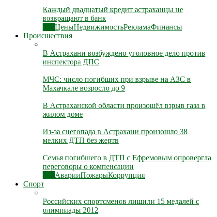
Каждый двадцатый кредит астраханцы не
возвращают в банк
Все
Цены
Недвижимость
Реклама
Финансы
Происшествия
В Астрахани возбуждено уголовное дело против
инспектора ДПС
МЧС: число погибших при взрыве на АЗС в
Махачкале возросло до 9
В Астраханской области произошёл взрыв газа в
жилом доме
Из-за снегопада в Астрахани произошло 38
мелких ДТП без жертв
Семья погибшего в ДТП с Ефремовым опровергла
переговоры о компенсации
Все
Аварии
Пожары
Коррупция
Спорт
Российских спортсменов лишили 15 медалей с
олимпиады 2012