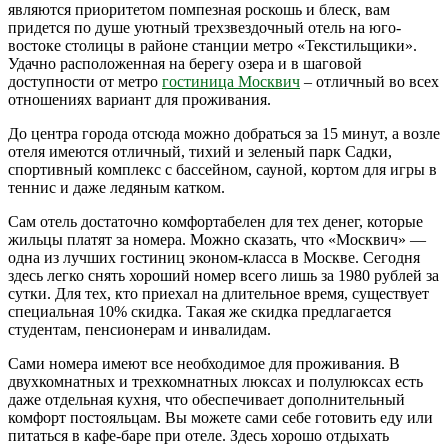
являются приоритетом помпезная роскошь и блеск, вам
придется по душе уютный трехзвездочный отель на юго-
востоке столицы в районе станции метро «Текстильщики».
Удачно расположенная на берегу озера и в шаговой
доступности от метро
гостиница Москвич
– отличный во всех
отношениях вариант для проживания.
До центра города отсюда можно добраться за 15 минут, а возле
отеля имеются отличный, тихий и зеленый парк Садки,
спортивный комплекс с бассейном, сауной, кортом для игры в
теннис и даже ледяным катком.
Сам отель достаточно комфортабелен для тех денег, которые
жильцы платят за номера. Можно сказать, что «Москвич» —
одна из лучших гостиниц эконом-класса в Москве. Сегодня
здесь легко снять хороший номер всего лишь за 1980 рублей за
сутки. Для тех, кто приехал на длительное время, существует
специальная 10% скидка. Такая же скидка предлагается
студентам, пенсионерам и инвалидам.
Сами номера имеют все необходимое для проживания. В
двухкомнатных и трехкомнатных люксах и полулюксах есть
даже отдельная кухня, что обеспечивает дополнительный
комфорт постояльцам. Вы можете сами себе готовить еду или
питаться в кафе-баре при отеле. Здесь хорошо отдыхать