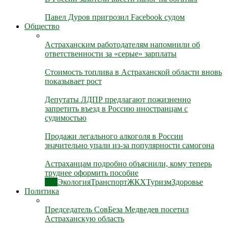
Павел Дуров пригрозил Facebook судом
Общество
Астраханским работодателям напомнили об
ответственности за «серые» зарплаты
Стоимость топлива в Астраханской области вновь
показывает рост
Депутаты ЛДПР предлагают пожизненно
запретить въезд в Россию иностранцам с
судимостью
Продажи легального алкоголя в России
значительно упали из-за популярности самогона
Астраханцам подробно объяснили, кому теперь
труднее оформить пособие
Все
Экология
Транспорт
ЖКХ
Туризм
Здоровье
Политика
Председатель СовБеза Медведев посетил
Астраханскую область