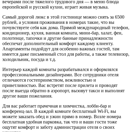
вечерами после тяжелого трудового дня — в меню блюда
европейской и русской кухни, играет живая музыка.
Самый дорогой люкс в этой гостинице можно снять за 6500
рублей, а условия проживания в номерах такие, что вы
почувствуете себя как дома. Прямой международный телефон,
кондиционер, кухня, ванная комната, мини-бар, халат, фен,
полотенце, тапочки и другие банные принадлежности
обеспечат дополнительный комфорт каждому клиенту.
Апартаменты подойдут для особенно важных гостей, там
имеется даже письменный стол для работы, а также телевизор,
холодильник, посуда и т.д.
Интерьер каждой комнаты разрабатывался и оформлялся
профессиональными дизайнерами. Все сотрудники отеля
отличаются гостеприимством, вежливостью и
приветливостью. Вас встретят после прилета и проводят
после выезда обратно в аэропорт, вызовут такси и выполнят
другие ваши пожелания.
Для вас работает прачечная и химчистка, лобби-бар и
конференц-зал. В каждой комнате бесплатный Wi-Fi, вы
можете заказать обед и ужин прямо в номер. Возле номера
бесплатная удобная парковка, так что и ваши гости тоже
ощутят комфорт и заботу администрации отеля о своих