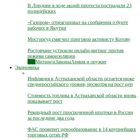
В Лондоне в ходе акций протеста пострадали 23
полицейских
«Газпром» отреагировал на сообщения о бунте
рабочих в Якутии
Мосгорсуд смягчил приговор активисту Котову
Ростовчане устроили онлайн-митинг против
режима самоизоляции
Все
Митинги
Законы
Армия и оружие
Экономика
Инфляция в Астраханской области остается ниже
среднероссийского уровня, несмотря на рост цен
Стоимость топлива в Астраханской области вновь
показывает рост
Рекордный рост просроченной ипотеки в России
за последние два года
ФАС проверит ценообразование в 14 крупнейших
торговых сетях РФ