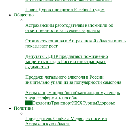
Павел Дуров пригрозил Facebook судом
Общество
Астраханским работодателям напомнили об
ответственности за «серые» зарплаты
Стоимость топлива в Астраханской области вновь
показывает рост
Депутаты ЛДПР предлагают пожизненно
запретить въезд в Россию иностранцам с
судимостью
Продажи легального алкоголя в России
значительно упали из-за популярности самогона
Астраханцам подробно объяснили, кому теперь
труднее оформить пособие
Все
Экология
Транспорт
ЖКХ
Туризм
Здоровье
Политика
Председатель СовБеза Медведев посетил
Астраханскую область