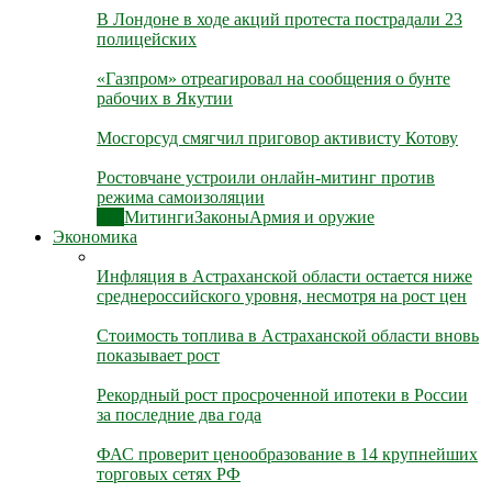
В Лондоне в ходе акций протеста пострадали 23
полицейских
«Газпром» отреагировал на сообщения о бунте
рабочих в Якутии
Мосгорсуд смягчил приговор активисту Котову
Ростовчане устроили онлайн-митинг против
режима самоизоляции
Все
Митинги
Законы
Армия и оружие
Экономика
Инфляция в Астраханской области остается ниже
среднероссийского уровня, несмотря на рост цен
Стоимость топлива в Астраханской области вновь
показывает рост
Рекордный рост просроченной ипотеки в России
за последние два года
ФАС проверит ценообразование в 14 крупнейших
торговых сетях РФ