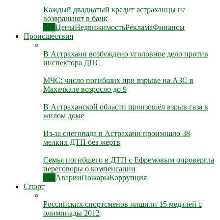
Каждый двадцатый кредит астраханцы не
возвращают в банк
Все
Цены
Недвижимость
Реклама
Финансы
Происшествия
В Астрахани возбуждено уголовное дело против
инспектора ДПС
МЧС: число погибших при взрыве на АЗС в
Махачкале возросло до 9
В Астраханской области произошёл взрыв газа в
жилом доме
Из-за снегопада в Астрахани произошло 38
мелких ДТП без жертв
Семья погибшего в ДТП с Ефремовым опровергла
переговоры о компенсации
Все
Аварии
Пожары
Коррупция
Спорт
Российских спортсменов лишили 15 медалей с
олимпиады 2012