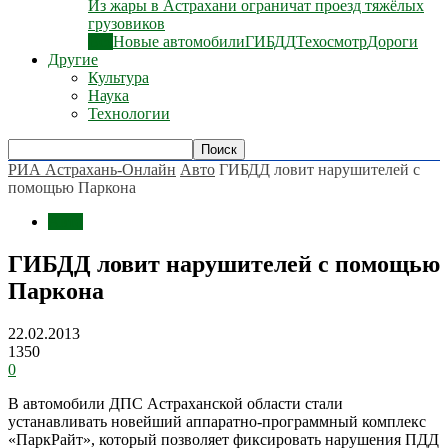
Из жары в Астрахани ограничат проезд тяжёлых
грузовиков
Все
Новые автомобили
ГИБДД
Техосмотр
Дороги
Другие
Культура
Наука
Технологии
РИА Астрахань-Онлайн
Авто
ГИБДД ловит нарушителей с
помощью Паркона
Авто
ГИБДД ловит нарушителей с помощью
Паркона
22.02.2013
1350
0
В автомобили ДПС Астраханской области стали
устанавливать новейший аппаратно-программный комплекс
«ПаркРайт», который позволяет фиксировать нарушения ПДД