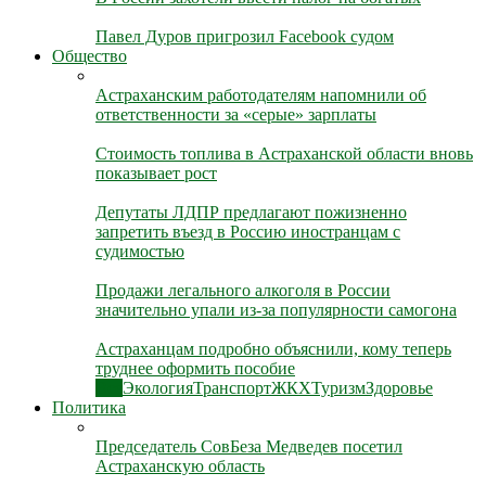
Павел Дуров пригрозил Facebook судом
Общество
Астраханским работодателям напомнили об
ответственности за «серые» зарплаты
Стоимость топлива в Астраханской области вновь
показывает рост
Депутаты ЛДПР предлагают пожизненно
запретить въезд в Россию иностранцам с
судимостью
Продажи легального алкоголя в России
значительно упали из-за популярности самогона
Астраханцам подробно объяснили, кому теперь
труднее оформить пособие
Все
Экология
Транспорт
ЖКХ
Туризм
Здоровье
Политика
Председатель СовБеза Медведев посетил
Астраханскую область