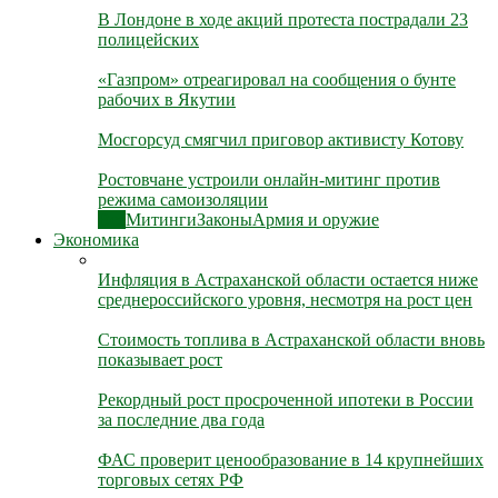
В Лондоне в ходе акций протеста пострадали 23
полицейских
«Газпром» отреагировал на сообщения о бунте
рабочих в Якутии
Мосгорсуд смягчил приговор активисту Котову
Ростовчане устроили онлайн-митинг против
режима самоизоляции
Все
Митинги
Законы
Армия и оружие
Экономика
Инфляция в Астраханской области остается ниже
среднероссийского уровня, несмотря на рост цен
Стоимость топлива в Астраханской области вновь
показывает рост
Рекордный рост просроченной ипотеки в России
за последние два года
ФАС проверит ценообразование в 14 крупнейших
торговых сетях РФ