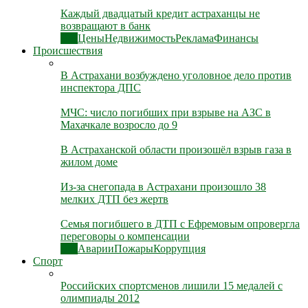
Каждый двадцатый кредит астраханцы не
возвращают в банк
Все
Цены
Недвижимость
Реклама
Финансы
Происшествия
В Астрахани возбуждено уголовное дело против
инспектора ДПС
МЧС: число погибших при взрыве на АЗС в
Махачкале возросло до 9
В Астраханской области произошёл взрыв газа в
жилом доме
Из-за снегопада в Астрахани произошло 38
мелких ДТП без жертв
Семья погибшего в ДТП с Ефремовым опровергла
переговоры о компенсации
Все
Аварии
Пожары
Коррупция
Спорт
Российских спортсменов лишили 15 медалей с
олимпиады 2012