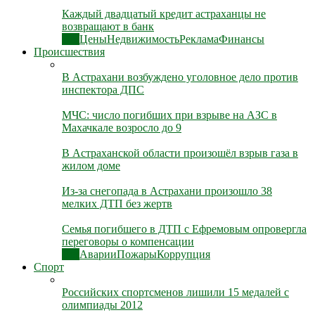
Каждый двадцатый кредит астраханцы не
возвращают в банк
Все
Цены
Недвижимость
Реклама
Финансы
Происшествия
В Астрахани возбуждено уголовное дело против
инспектора ДПС
МЧС: число погибших при взрыве на АЗС в
Махачкале возросло до 9
В Астраханской области произошёл взрыв газа в
жилом доме
Из-за снегопада в Астрахани произошло 38
мелких ДТП без жертв
Семья погибшего в ДТП с Ефремовым опровергла
переговоры о компенсации
Все
Аварии
Пожары
Коррупция
Спорт
Российских спортсменов лишили 15 медалей с
олимпиады 2012