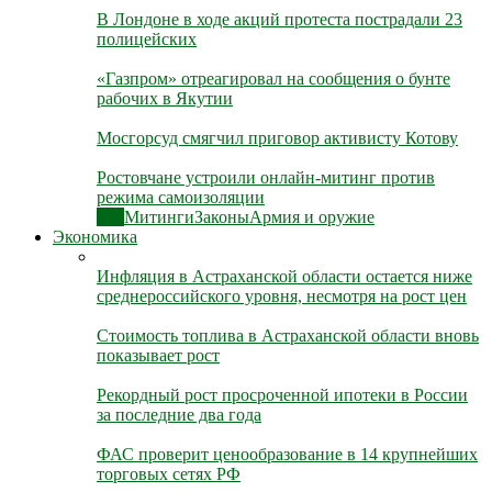
В Лондоне в ходе акций протеста пострадали 23
полицейских
«Газпром» отреагировал на сообщения о бунте
рабочих в Якутии
Мосгорсуд смягчил приговор активисту Котову
Ростовчане устроили онлайн-митинг против
режима самоизоляции
Все
Митинги
Законы
Армия и оружие
Экономика
Инфляция в Астраханской области остается ниже
среднероссийского уровня, несмотря на рост цен
Стоимость топлива в Астраханской области вновь
показывает рост
Рекордный рост просроченной ипотеки в России
за последние два года
ФАС проверит ценообразование в 14 крупнейших
торговых сетях РФ