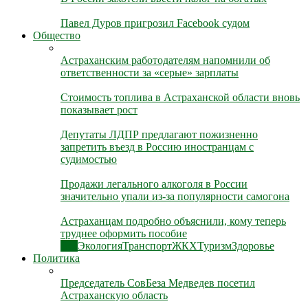
Павел Дуров пригрозил Facebook судом
Общество
Астраханским работодателям напомнили об
ответственности за «серые» зарплаты
Стоимость топлива в Астраханской области вновь
показывает рост
Депутаты ЛДПР предлагают пожизненно
запретить въезд в Россию иностранцам с
судимостью
Продажи легального алкоголя в России
значительно упали из-за популярности самогона
Астраханцам подробно объяснили, кому теперь
труднее оформить пособие
Все
Экология
Транспорт
ЖКХ
Туризм
Здоровье
Политика
Председатель СовБеза Медведев посетил
Астраханскую область