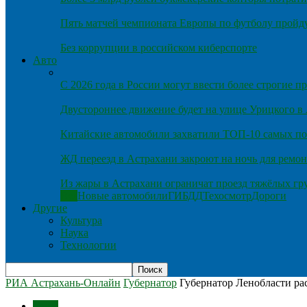
Пять матчей чемпионата Европы по футболу пройду
Без коррупции в российском киберспорте
Авто
С 2026 года в России могут ввести более строгие 
Двустороннее движение будет на улице Урицкого в
Китайские автомобили захватили ТОП-10 самых по
ЖД переезд в Астрахани закроют на ночь для ремон
Из жары в Астрахани ограничат проезд тяжёлых гр
Все
Новые автомобили
ГИБДД
Техосмотр
Дороги
Другие
Культура
Наука
Технологии
РИА Астрахань-Онлайн
Губернатор
Губернатор Ленобласти рас
Темы