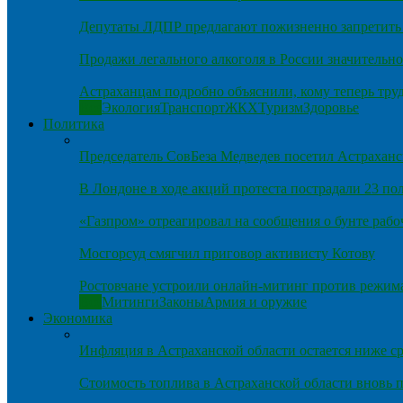
Депутаты ЛДПР предлагают пожизненно запретить 
Продажи легального алкоголя в России значительно
Астраханцам подробно объяснили, кому теперь тру
Все
Экология
Транспорт
ЖКХ
Туризм
Здоровье
Политика
Председатель СовБеза Медведев посетил Астраханс
В Лондоне в ходе акций протеста пострадали 23 п
«Газпром» отреагировал на сообщения о бунте рабо
Мосгорсуд смягчил приговор активисту Котову
Ростовчане устроили онлайн-митинг против режим
Все
Митинги
Законы
Армия и оружие
Экономика
Инфляция в Астраханской области остается ниже ср
Стоимость топлива в Астраханской области вновь п