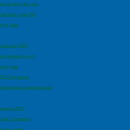
последние два года
орговых сетях РФ
ют в банк
нспектора ДПС
ле возросло до 9
илом доме
 ДТП без жертв
ереговоры о компенсации
мпиады 2012
бедив Словакию
ли на спорт