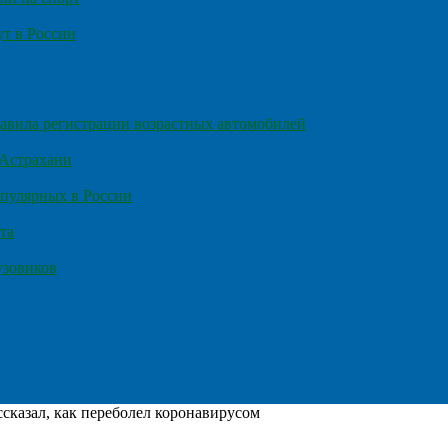
т в России
правила регистрации возрастных автомобилей
 Астрахани
пулярных в России
та
узовиков
сказал, как переболел коронавирусом