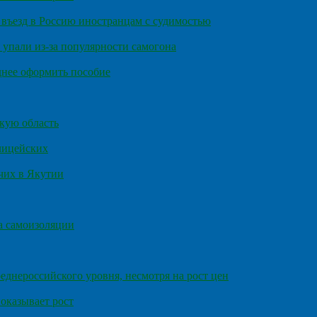
въезд в Россию иностранцам с судимостью
 упали из-за популярности самогона
днее оформить пособие
кую область
олицейских
чих в Якутии
а самоизоляции
еднероссийского уровня, несмотря на рост цен
оказывает рост