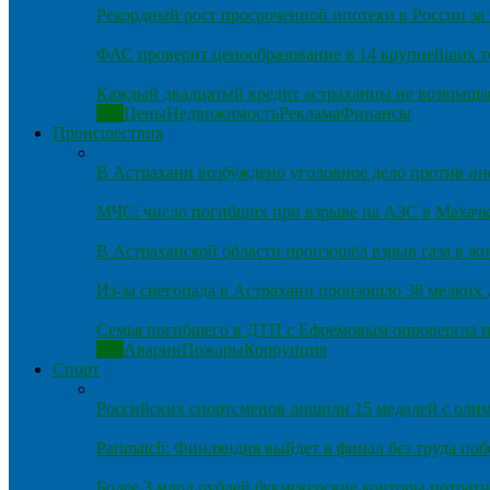
Рекордный рост просроченной ипотеки в России за 
ФАС проверит ценообразование в 14 крупнейших т
Каждый двадцатый кредит астраханцы не возвраща
Все
Цены
Недвижимость
Реклама
Финансы
Происшествия
В Астрахани возбуждено уголовное дело против и
МЧС: число погибших при взрыве на АЗС в Махачка
В Астраханской области произошёл взрыв газа в ж
Из-за снегопада в Астрахани произошло 38 мелких
Семья погибшего в ДТП с Ефремовым опровергла п
Все
Аварии
Пожары
Коррупция
Спорт
Российских спортсменов лишили 15 медалей с оли
Parimatch: Финляндия выйдет в финал без труда по
Более 3 млрд рублей букмекерские конторы потрати