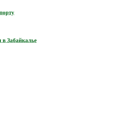
спорту
н в Забайкалье