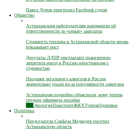
Павел Дуров пригрозил Facebook судом
Общество
Астраханским работодателям напомнили об
ответственности за «серые» зарплаты
Стоимость топлива в Астраханской области вновь
показывает рост
Депутаты ЛДПР предлагают пожизненно
запретить въезд в Россию иностранцам с
судимостью
Продажи легального алкоголя в России
значительно упали из-за популярности самогона
Астраханцам подробно объяснили, кому теперь
труднее оформить пособие
Все
Экология
Транспорт
ЖКХ
Туризм
Здоровье
Политика
Председатель СовБеза Медведев посетил
Астраханскую область