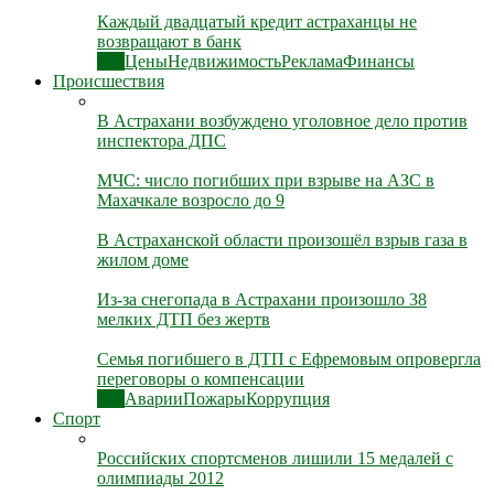
Каждый двадцатый кредит астраханцы не
возвращают в банк
Все
Цены
Недвижимость
Реклама
Финансы
Происшествия
В Астрахани возбуждено уголовное дело против
инспектора ДПС
МЧС: число погибших при взрыве на АЗС в
Махачкале возросло до 9
В Астраханской области произошёл взрыв газа в
жилом доме
Из-за снегопада в Астрахани произошло 38
мелких ДТП без жертв
Семья погибшего в ДТП с Ефремовым опровергла
переговоры о компенсации
Все
Аварии
Пожары
Коррупция
Спорт
Российских спортсменов лишили 15 медалей с
олимпиады 2012