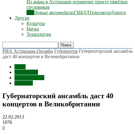
Из жары в Астрахани ограничат проезд тяжёлых
грузовиков
Все
Новые автомобили
ГИБДД
Техосмотр
Дороги
Другие
Культура
Наука
Технологии
РИА Астрахань-Онлайн
Губернатор
Губернаторский ансамбль
даст 40 концертов в Великобритании
Темы
Губернатор
Министерства
Культура
Губернаторский ансамбль даст 40
концертов в Великобритании
22.02.2013
1076
0