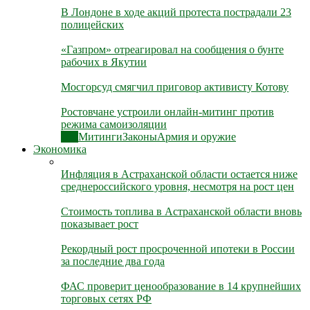
В Лондоне в ходе акций протеста пострадали 23
полицейских
«Газпром» отреагировал на сообщения о бунте
рабочих в Якутии
Мосгорсуд смягчил приговор активисту Котову
Ростовчане устроили онлайн-митинг против
режима самоизоляции
Все
Митинги
Законы
Армия и оружие
Экономика
Инфляция в Астраханской области остается ниже
среднероссийского уровня, несмотря на рост цен
Стоимость топлива в Астраханской области вновь
показывает рост
Рекордный рост просроченной ипотеки в России
за последние два года
ФАС проверит ценообразование в 14 крупнейших
торговых сетях РФ