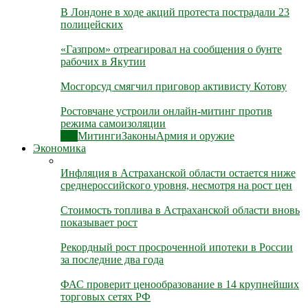
В Лондоне в ходе акций протеста пострадали 23
полицейских
«Газпром» отреагировал на сообщения о бунте
рабочих в Якутии
Мосгорсуд смягчил приговор активисту Котову
Ростовчане устроили онлайн-митинг против
режима самоизоляции
Все
Митинги
Законы
Армия и оружие
Экономика
Инфляция в Астраханской области остается ниже
среднероссийского уровня, несмотря на рост цен
Стоимость топлива в Астраханской области вновь
показывает рост
Рекордный рост просроченной ипотеки в России
за последние два года
ФАС проверит ценообразование в 14 крупнейших
торговых сетях РФ