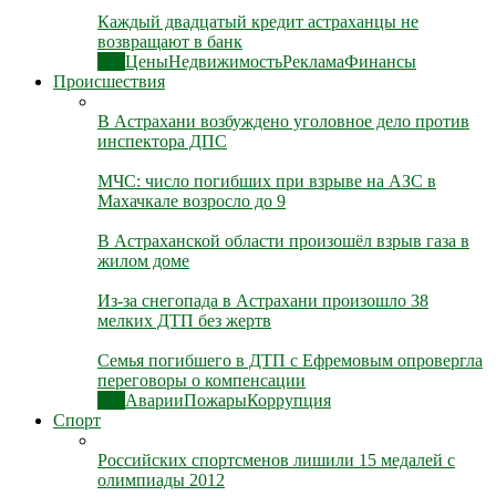
Каждый двадцатый кредит астраханцы не
возвращают в банк
Все
Цены
Недвижимость
Реклама
Финансы
Происшествия
В Астрахани возбуждено уголовное дело против
инспектора ДПС
МЧС: число погибших при взрыве на АЗС в
Махачкале возросло до 9
В Астраханской области произошёл взрыв газа в
жилом доме
Из-за снегопада в Астрахани произошло 38
мелких ДТП без жертв
Семья погибшего в ДТП с Ефремовым опровергла
переговоры о компенсации
Все
Аварии
Пожары
Коррупция
Спорт
Российских спортсменов лишили 15 медалей с
олимпиады 2012