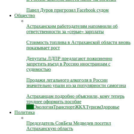
Павел Дуров пригрозил Facebook судом
Общество
Астраханским работодателям напомнили об
ответственности за «серые» зарплаты
Стоимость топлива в Астраханской области вновь
показывает рост
Депутаты ЛДПР предлагают пожизненно
запретить въезд в Россию иностранцам с
судимостью
Продажи легального алкоголя в России
значительно упали из-за популярности самогона
Астраханцам подробно объяснили, кому теперь
труднее оформить пособие
Все
Экология
Транспорт
ЖКХ
Туризм
Здоровье
Политика
Председатель СовБеза Медведев посетил
Астраханскую область