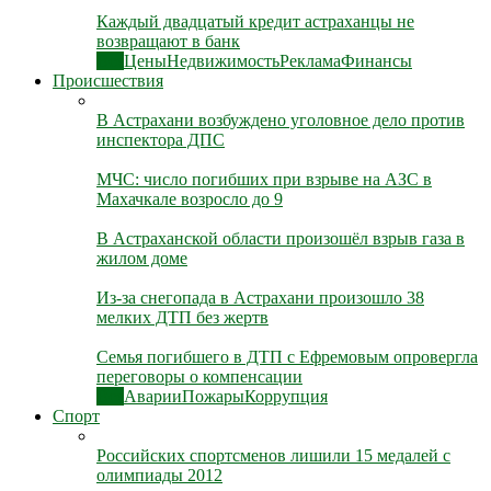
Каждый двадцатый кредит астраханцы не
возвращают в банк
Все
Цены
Недвижимость
Реклама
Финансы
Происшествия
В Астрахани возбуждено уголовное дело против
инспектора ДПС
МЧС: число погибших при взрыве на АЗС в
Махачкале возросло до 9
В Астраханской области произошёл взрыв газа в
жилом доме
Из-за снегопада в Астрахани произошло 38
мелких ДТП без жертв
Семья погибшего в ДТП с Ефремовым опровергла
переговоры о компенсации
Все
Аварии
Пожары
Коррупция
Спорт
Российских спортсменов лишили 15 медалей с
олимпиады 2012