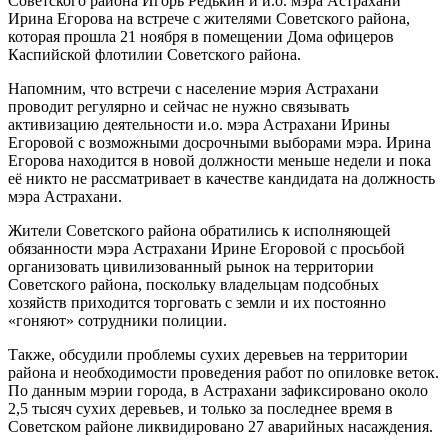
Советского района Игорь Редькин и и.о. мэра Астрахани
Ирина Егорова на встрече с жителями Советского района,
которая прошла 21 ноября в помещении Дома офицеров
Каспийской флотилии Советского района.
Напомним, что встречи с население мэрия Астрахани
проводит регулярно и сейчас не нужно связывать
активизацию деятельности и.о. мэра Астрахани Ирины
Егоровой с возможными досрочными выборами мэра. Ирина
Егорова находится в новой должности меньше недели и пока
её никто не рассматривает в качестве кандидата на должность
мэра Астрахани.
Жители Советского района обратились к исполняющей
обязанности мэра Астрахани Ирине Егоровой с просьбой
организовать цивилизованный рынок на территории
Советского района, поскольку владельцам подсобных
хозяйств приходится торговать с земли и их постоянно
«гоняют» сотрудники полиции.
Также, обсудили проблемы сухих деревьев на территории
района и необходимости проведения работ по опиловке веток.
По данным мэрии города, в Астрахани зафиксировано около
2,5 тысяч сухих деревьев, и только за последнее время в
Советском районе ликвидировано 27 аварийных насаждения.