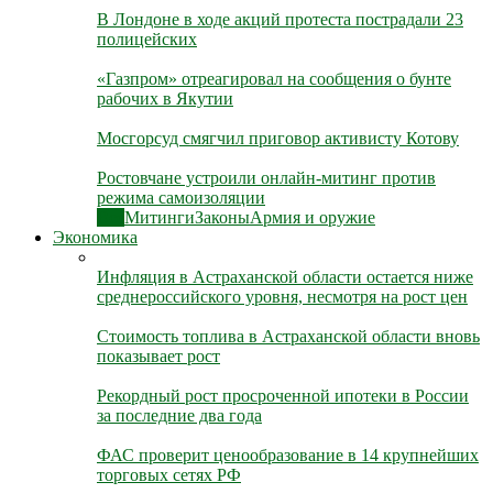
В Лондоне в ходе акций протеста пострадали 23
полицейских
«Газпром» отреагировал на сообщения о бунте
рабочих в Якутии
Мосгорсуд смягчил приговор активисту Котову
Ростовчане устроили онлайн-митинг против
режима самоизоляции
Все
Митинги
Законы
Армия и оружие
Экономика
Инфляция в Астраханской области остается ниже
среднероссийского уровня, несмотря на рост цен
Стоимость топлива в Астраханской области вновь
показывает рост
Рекордный рост просроченной ипотеки в России
за последние два года
ФАС проверит ценообразование в 14 крупнейших
торговых сетях РФ