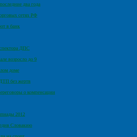
последние два года
орговых сетях РФ
ют в банк
нспектора ДПС
ле возросло до 9
илом доме
 ДТП без жертв
ереговоры о компенсации
мпиады 2012
бедив Словакию
ли на спорт