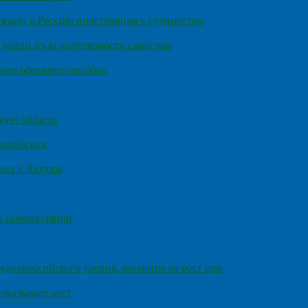
въезд в Россию иностранцам с судимостью
 упали из-за популярности самогона
днее оформить пособие
кую область
олицейских
чих в Якутии
а самоизоляции
еднероссийского уровня, несмотря на рост цен
оказывает рост