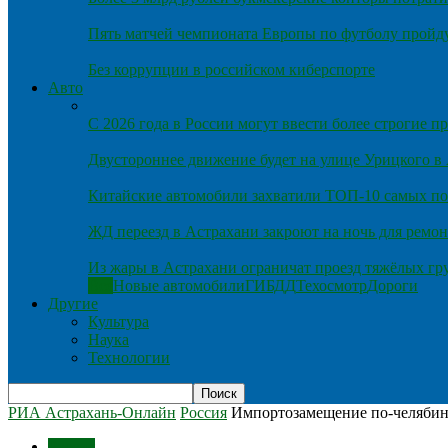
Пять матчей чемпионата Европы по футболу пройду
Без коррупции в российском киберспорте
Авто
С 2026 года в России могут ввести более строгие 
Двустороннее движение будет на улице Урицкого в
Китайские автомобили захватили ТОП-10 самых по
ЖД переезд в Астрахани закроют на ночь для ремон
Из жары в Астрахани ограничат проезд тяжёлых гр
Все
Новые автомобили
ГИБДД
Техосмотр
Дороги
Другие
Культура
Наука
Технологии
РИА Астрахань-Онлайн
Россия
Импортозамещение по-челябин
Россия