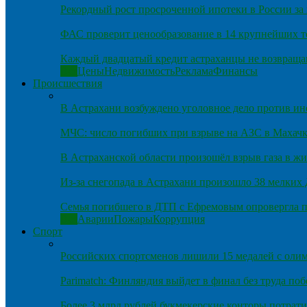
Рекордный рост просроченной ипотеки в России за 
ФАС проверит ценообразование в 14 крупнейших т
Каждый двадцатый кредит астраханцы не возвраща
Все
Цены
Недвижимость
Реклама
Финансы
Происшествия
В Астрахани возбуждено уголовное дело против и
МЧС: число погибших при взрыве на АЗС в Махачка
В Астраханской области произошёл взрыв газа в ж
Из-за снегопада в Астрахани произошло 38 мелких
Семья погибшего в ДТП с Ефремовым опровергла п
Все
Аварии
Пожары
Коррупция
Спорт
Российских спортсменов лишили 15 медалей с оли
Parimatch: Финляндия выйдет в финал без труда по
Более 3 млрд рублей букмекерские конторы потрати