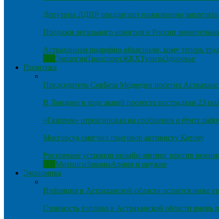
Депутаты ЛДПР предлагают пожизненно запретить 
Продажи легального алкоголя в России значительно
Астраханцам подробно объяснили, кому теперь тру
Все
Экология
Транспорт
ЖКХ
Туризм
Здоровье
Политика
Председатель СовБеза Медведев посетил Астраханс
В Лондоне в ходе акций протеста пострадали 23 п
«Газпром» отреагировал на сообщения о бунте рабо
Мосгорсуд смягчил приговор активисту Котову
Ростовчане устроили онлайн-митинг против режим
Все
Митинги
Законы
Армия и оружие
Экономика
Инфляция в Астраханской области остается ниже ср
Стоимость топлива в Астраханской области вновь п