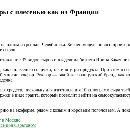
ры с плесенью как из Франции
на одном из рынков Челябинска. Бизнес-модель нового производ
е сыров.
товление 35 видов сыров и владелица бизнеса Ирина Бакач не 
 как с плесенью снаружи, так и внутри продукта. При этом в с
й многие рокфор. Рокфор — такой же французский бренд, как ко
дделка.
ых средств, поскольку для изготовления 10 килограмм сыра тре
ржки в виде гранта, который позволит выйти на самоокупаемост
ню на экоферме, рядом с козьим и коровьим поголовьем. А пока
т в Москве
ссе под Саратовом