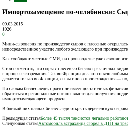
Импортозамещение по-челябински: Сы
09.03.2015
1026
0
Мини-сыроварня по производству сыров с плесенью открылась 
непосредственное участие любого желающего при производств
Как сообщают местные СМИ, на производстве уже освоили изго
Стоит отметить, что сыры с плесенью бывают различных видов,
в процессе созревания. Так во Франции делают горячо любимы
делается только во Франции, сыры иного происхождения — по
По словам бизнес-леди, проект не имеет достаточных финансов
обратиться в региональные органы власти для получения подде
импортозамещающего продукта.
В ближайших планах бизнес-леди открыть деревенскую сыровар
Предыдущая статья
Более 45 тысяч таксистов легально работаю
Следующая статья
Автомобиль астраханца сгорел в ДТП на тра