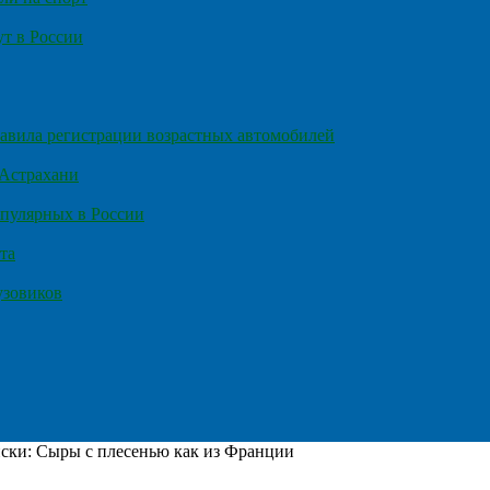
т в России
правила регистрации возрастных автомобилей
 Астрахани
пулярных в России
та
узовиков
ски: Сыры с плесенью как из Франции