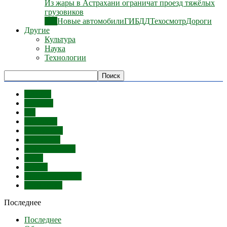
Из жары в Астрахани ограничат проезд тяжёлых
грузовиков
Все
Новые автомобили
ГИБДД
Техосмотр
Дороги
Другие
Культура
Наука
Технологии
Аварии
Пожары
ЧП
Убийства
Коррупция
Криминал
Землетрясения
Суды
Кражи
Мошенничество
Наркотики
Последнее
Последнее