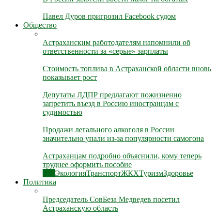
Павел Дуров пригрозил Facebook судом
Общество
Астраханским работодателям напомнили об
ответственности за «серые» зарплаты
Стоимость топлива в Астраханской области вновь
показывает рост
Депутаты ЛДПР предлагают пожизненно
запретить въезд в Россию иностранцам с
судимостью
Продажи легального алкоголя в России
значительно упали из-за популярности самогона
Астраханцам подробно объяснили, кому теперь
труднее оформить пособие
Все
Экология
Транспорт
ЖКХ
Туризм
Здоровье
Политика
Председатель СовБеза Медведев посетил
Астраханскую область