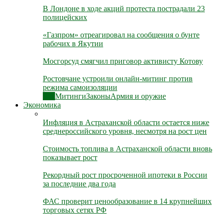
В Лондоне в ходе акций протеста пострадали 23
полицейских
«Газпром» отреагировал на сообщения о бунте
рабочих в Якутии
Мосгорсуд смягчил приговор активисту Котову
Ростовчане устроили онлайн-митинг против
режима самоизоляции
Все
Митинги
Законы
Армия и оружие
Экономика
Инфляция в Астраханской области остается ниже
среднероссийского уровня, несмотря на рост цен
Стоимость топлива в Астраханской области вновь
показывает рост
Рекордный рост просроченной ипотеки в России
за последние два года
ФАС проверит ценообразование в 14 крупнейших
торговых сетях РФ