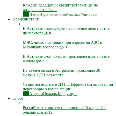
Каждый двадцатый кредит астраханцы не
возвращают в банк
Все
Цены
Недвижимость
Реклама
Финансы
Происшествия
В Астрахани возбуждено уголовное дело против
инспектора ДПС
МЧС: число погибших при взрыве на АЗС в
Махачкале возросло до 9
В Астраханской области произошёл взрыв газа в
жилом доме
Из-за снегопада в Астрахани произошло 38
мелких ДТП без жертв
Семья погибшего в ДТП с Ефремовым опровергла
переговоры о компенсации
Все
Аварии
Пожары
Коррупция
Спорт
Российских спортсменов лишили 15 медалей с
олимпиады 2012