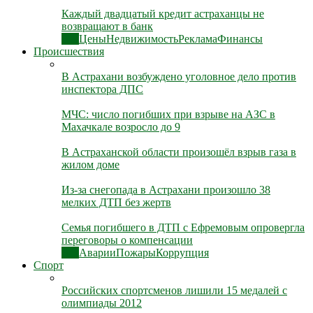
Каждый двадцатый кредит астраханцы не
возвращают в банк
Все
Цены
Недвижимость
Реклама
Финансы
Происшествия
В Астрахани возбуждено уголовное дело против
инспектора ДПС
МЧС: число погибших при взрыве на АЗС в
Махачкале возросло до 9
В Астраханской области произошёл взрыв газа в
жилом доме
Из-за снегопада в Астрахани произошло 38
мелких ДТП без жертв
Семья погибшего в ДТП с Ефремовым опровергла
переговоры о компенсации
Все
Аварии
Пожары
Коррупция
Спорт
Российских спортсменов лишили 15 медалей с
олимпиады 2012