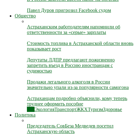
Павел Дуров пригрозил Facebook судом
Общество
Астраханским работодателям напомнили об
ответственности за «серые» зарплаты
Стоимость топлива в Астраханской области вновь
показывает рост
Депутаты ЛДПР предлагают пожизненно
запретить въезд в Россию иностранцам с
судимостью
Продажи легального алкоголя в России
значительно упали из-за популярности самогона
Астраханцам подробно объяснили, кому теперь
труднее оформить пособие
Все
Экология
Транспорт
ЖКХ
Туризм
Здоровье
Политика
Председатель СовБеза Медведев посетил
Астраханскую область