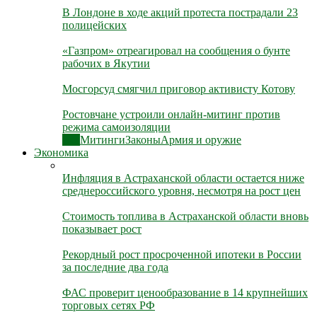
В Лондоне в ходе акций протеста пострадали 23
полицейских
«Газпром» отреагировал на сообщения о бунте
рабочих в Якутии
Мосгорсуд смягчил приговор активисту Котову
Ростовчане устроили онлайн-митинг против
режима самоизоляции
Все
Митинги
Законы
Армия и оружие
Экономика
Инфляция в Астраханской области остается ниже
среднероссийского уровня, несмотря на рост цен
Стоимость топлива в Астраханской области вновь
показывает рост
Рекордный рост просроченной ипотеки в России
за последние два года
ФАС проверит ценообразование в 14 крупнейших
торговых сетях РФ