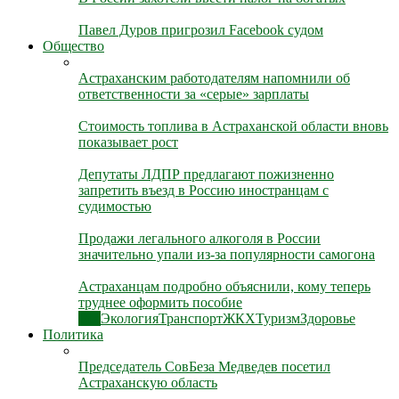
Павел Дуров пригрозил Facebook судом
Общество
Астраханским работодателям напомнили об
ответственности за «серые» зарплаты
Стоимость топлива в Астраханской области вновь
показывает рост
Депутаты ЛДПР предлагают пожизненно
запретить въезд в Россию иностранцам с
судимостью
Продажи легального алкоголя в России
значительно упали из-за популярности самогона
Астраханцам подробно объяснили, кому теперь
труднее оформить пособие
Все
Экология
Транспорт
ЖКХ
Туризм
Здоровье
Политика
Председатель СовБеза Медведев посетил
Астраханскую область