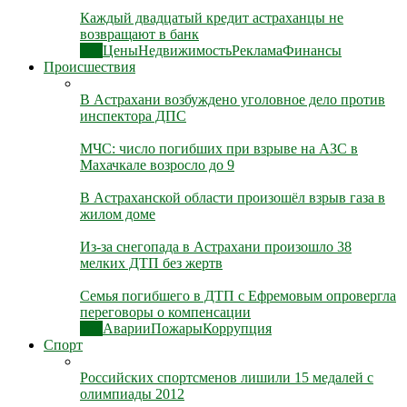
Каждый двадцатый кредит астраханцы не
возвращают в банк
Все
Цены
Недвижимость
Реклама
Финансы
Происшествия
В Астрахани возбуждено уголовное дело против
инспектора ДПС
МЧС: число погибших при взрыве на АЗС в
Махачкале возросло до 9
В Астраханской области произошёл взрыв газа в
жилом доме
Из-за снегопада в Астрахани произошло 38
мелких ДТП без жертв
Семья погибшего в ДТП с Ефремовым опровергла
переговоры о компенсации
Все
Аварии
Пожары
Коррупция
Спорт
Российских спортсменов лишили 15 медалей с
олимпиады 2012