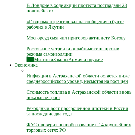
В Лондоне в ходе акций протеста пострадали 23
полицейских
«Газпром» отреагировал на сообщения о бунте
рабочих в Якутии
Мосгорсуд смягчил приговор активисту Котову
Ростовчане устроили онлайн-митинг против
режима самоизоляции
Все
Митинги
Законы
Армия и оружие
Экономика
Инфляция в Астраханской области остается ниже
среднероссийского уровня, несмотря на рост цен
Стоимость топлива в Астраханской области вновь
показывает рост
Рекордный рост просроченной ипотеки в России
за последние два года
ФАС проверит ценообразование в 14 крупнейших
торговых сетях РФ