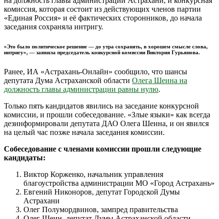
на должность главы администрации Астрахани, и конкурсная
комиссия, которая состоит из действующих членов партии
«Единая Россия» и её фактических сторонников, до начала
заседания сохраняла интригу.
«Это было политическое решение — до утра сохранять, в хорошем смысле слова,
интригу», — заявила председатель конкурсной комиссии Виктория Гурьянова.
Ранее, ИА «Астрахань-Онлайн» сообщило, что шансы
депутата Дума Астраханской области
Олега Шеина на
должность главы администрации равны нулю
.
Только пять кандидатов явились на заседание конкурсной
комиссии, и прошли собеседование. «Злые языки» как всегда
дезинформировали депутата ДАО Олега Шеина, и он явился
на целый час позже начала заседания комиссии.
Собеседование с членами комиссии прошли следующие
кандидаты:
Виктор Корженко, начальник управления
благоустройства администрации МО «Город Астрахань»
Евгений Никоноров, депутат Городской Думы
Астрахани
Олег Полумордвинов, зампред правительства
Олег Шеин, депутат Думы Астраханской области