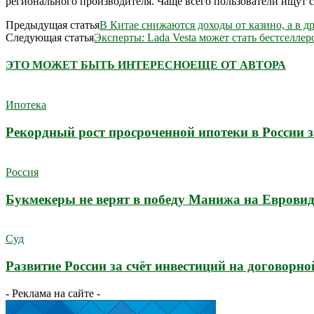
регионального производителя. Чаще всего пользователи ищут 
Предыдущая статья
В Китае снижаются доходы от казино, а в 
Следующая статья
Эксперты: Lada Vesta может стать бестселле
ЭТО МОЖЕТ БЫТЬ ИНТЕРЕСНО
ЕЩЕ ОТ АВТОРА
Ипотека
Рекордный рост просроченной ипотеки в России з
Россия
Букмекеры не верят в победу Манижа на Еврови
Суд
Развитие России за счёт инвестиций на договорно
- Реклама на сайте -