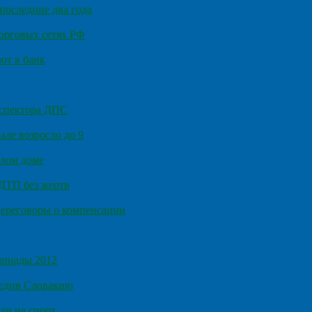
последние два года
орговых сетях РФ
ют в банк
нспектора ДПС
ле возросло до 9
илом доме
 ДТП без жертв
ереговоры о компенсации
мпиады 2012
бедив Словакию
ли на спорт