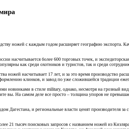
 мира
дству ножей с каждым годом расширяет географию экспорта. Кач
ссии насчитывается более 600 торговых точек, и экспедиторск
популярны как среди охотников и туристов, так и среди сотруд
тва ножей насчитывает 17 лет, и за это время производство рас
формлению клинков, и завод по уже сложившейся традиции еже
и новинками в стиле military, однако, несмотря на грозный вид
те вы. На самом деле все просто – толщина упоров не превышает
ндом Дагестана, и региональные власти ценят производителя з
лее 21 тысяч поисковых запросов с названием ножей из Кизляра