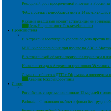
Рекордный рост просроченной ипотеки в России за 
ФАС проверит ценообразование в 14 крупнейших т
Каждый двадцатый кредит астраханцы не возвраща
Все
Цены
Недвижимость
Реклама
Финансы
Происшествия
В Астрахани возбуждено уголовное дело против и
МЧС: число погибших при взрыве на АЗС в Махачка
В Астраханской области произошёл взрыв газа в ж
Из-за снегопада в Астрахани произошло 38 мелких
Семья погибшего в ДТП с Ефремовым опровергла п
Все
Аварии
Пожары
Коррупция
Спорт
Российских спортсменов лишили 15 медалей с оли
Parimatch: Финляндия выйдет в финал без труда по
Более 3 млрд рублей букмекерские конторы потрати