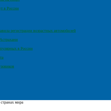
т в России
правила регистрации возрастных автомобилей
 Астрахани
пулярных в России
та
узовиков
 странах мира