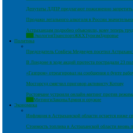
Депутаты ЛДПР предлагают пожизненно запретить 
Продажи легального алкоголя в России значительно
Астраханцам подробно объяснили, кому теперь тру
Все
Экология
Транспорт
ЖКХ
Туризм
Здоровье
Политика
Председатель СовБеза Медведев посетил Астраханс
В Лондоне в ходе акций протеста пострадали 23 п
«Газпром» отреагировал на сообщения о бунте рабо
Мосгорсуд смягчил приговор активисту Котову
Ростовчане устроили онлайн-митинг против режим
Все
Митинги
Законы
Армия и оружие
Экономика
Инфляция в Астраханской области остается ниже ср
Стоимость топлива в Астраханской области вновь п