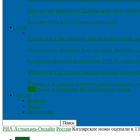
Пять матчей чемпионата Европы по футболу пройду
Без коррупции в российском киберспорте
Авто
С 2026 года в России могут ввести более строгие 
Двустороннее движение будет на улице Урицкого в
Китайские автомобили захватили ТОП-10 самых по
ЖД переезд в Астрахани закроют на ночь для ремон
Из жары в Астрахани ограничат проезд тяжёлых гр
Все
Новые автомобили
ГИБДД
Техосмотр
Дороги
Другие
Культура
Наука
Технологии
РИА Астрахань-Онлайн
Россия
Кизлярские ножи оценили в 13
Россия