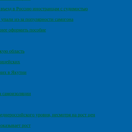
въезд в Россию иностранцам с судимостью
 упали из-за популярности самогона
днее оформить пособие
кую область
олицейских
чих в Якутии
а самоизоляции
еднероссийского уровня, несмотря на рост цен
оказывает рост