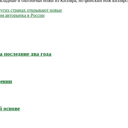
складные и охотничьи ножи из Кизляра, но финский нож кизлярс
других странах открывают новые
ром авторынка в России
а последние два года
дении
й основе