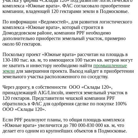
участка у фирмы «Склады 120» под развитие логистического
комплекса «Южные врата». ФАС согласовало приобретение
компании, владеющей 120 гектарами земли в Подмосковье.
По информации «Ведомостей», для развития логистического
комплекса «Южные врата», который строится в
Домодедовском районе, компании PPF необходимо
дополнительно приобрести земельный участок, примерно
около 60 гектаров.
Поскольку проект «Южные врата» рассчитан на площадь в
130-180 тыс. кв. м, то имеющиеся 100 тысяч кв. метров могут
не хватить и инвестору необходимо найти
промышленные
земли
для завершения проекта. Выход найдет в приобретении
земельного участка расположенного по соседству.
Через дорогу, в собственности ООО «Склады 120»,
принадлежащей AIG/Lincoln, имеется земельный участок в
120 гектаров. Представители чешской компании PPF
обратились в ФАС для одобрения сделке по покупке 100%
ООО «Склады 120».
Если PPF реализуют планы, то общая площадь комплекса
«Южные врата» увеличится до 780 000-830 000 кв. м, что
делает его одним из крупнейших объектов в Подмосковье.