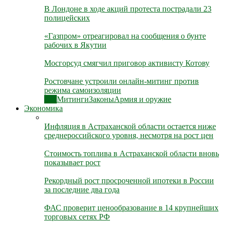
В Лондоне в ходе акций протеста пострадали 23
полицейских
«Газпром» отреагировал на сообщения о бунте
рабочих в Якутии
Мосгорсуд смягчил приговор активисту Котову
Ростовчане устроили онлайн-митинг против
режима самоизоляции
Все
Митинги
Законы
Армия и оружие
Экономика
Инфляция в Астраханской области остается ниже
среднероссийского уровня, несмотря на рост цен
Стоимость топлива в Астраханской области вновь
показывает рост
Рекордный рост просроченной ипотеки в России
за последние два года
ФАС проверит ценообразование в 14 крупнейших
торговых сетях РФ