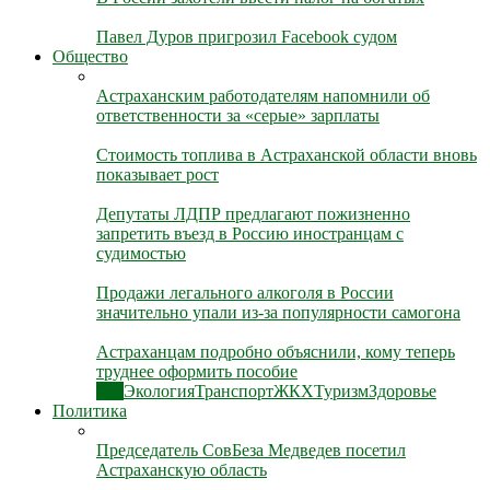
Павел Дуров пригрозил Facebook судом
Общество
Астраханским работодателям напомнили об
ответственности за «серые» зарплаты
Стоимость топлива в Астраханской области вновь
показывает рост
Депутаты ЛДПР предлагают пожизненно
запретить въезд в Россию иностранцам с
судимостью
Продажи легального алкоголя в России
значительно упали из-за популярности самогона
Астраханцам подробно объяснили, кому теперь
труднее оформить пособие
Все
Экология
Транспорт
ЖКХ
Туризм
Здоровье
Политика
Председатель СовБеза Медведев посетил
Астраханскую область