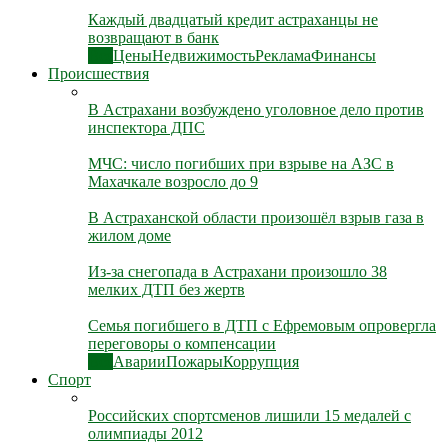
Каждый двадцатый кредит астраханцы не
возвращают в банк
Все
Цены
Недвижимость
Реклама
Финансы
Происшествия
В Астрахани возбуждено уголовное дело против
инспектора ДПС
МЧС: число погибших при взрыве на АЗС в
Махачкале возросло до 9
В Астраханской области произошёл взрыв газа в
жилом доме
Из-за снегопада в Астрахани произошло 38
мелких ДТП без жертв
Семья погибшего в ДТП с Ефремовым опровергла
переговоры о компенсации
Все
Аварии
Пожары
Коррупция
Спорт
Российских спортсменов лишили 15 медалей с
олимпиады 2012