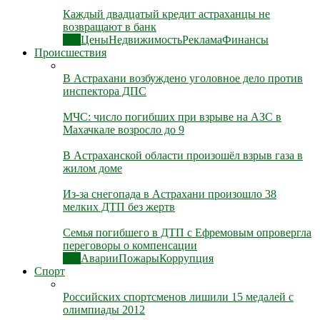
Каждый двадцатый кредит астраханцы не
возвращают в банк
Все
Цены
Недвижимость
Реклама
Финансы
Происшествия
В Астрахани возбуждено уголовное дело против
инспектора ДПС
МЧС: число погибших при взрыве на АЗС в
Махачкале возросло до 9
В Астраханской области произошёл взрыв газа в
жилом доме
Из-за снегопада в Астрахани произошло 38
мелких ДТП без жертв
Семья погибшего в ДТП с Ефремовым опровергла
переговоры о компенсации
Все
Аварии
Пожары
Коррупция
Спорт
Российских спортсменов лишили 15 медалей с
олимпиады 2012