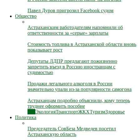
Павел Дуров пригрозил Facebook судом
Общество
Астраханским работодателям напомнили об
ответственности за «серые» зарплаты
Стоимость топлива в Астраханской области вновь
показывает рост
Депутаты ЛДПР предлагают пожизненно
запретить въезд в Россию иностранцам с
судимостью
Продажи легального алкоголя в России
значительно упали из-за популярности самогона
Астраханцам подробно объяснили, кому теперь
труднее оформить пособие
Все
Экология
Транспорт
ЖКХ
Туризм
Здоровье
Политика
Председатель СовБеза Медведев посетил
Астраханскую область