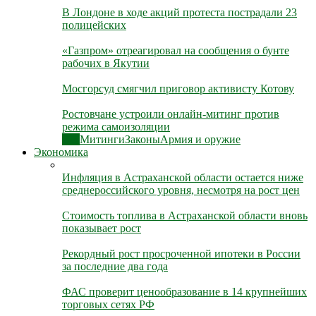
В Лондоне в ходе акций протеста пострадали 23
полицейских
«Газпром» отреагировал на сообщения о бунте
рабочих в Якутии
Мосгорсуд смягчил приговор активисту Котову
Ростовчане устроили онлайн-митинг против
режима самоизоляции
Все
Митинги
Законы
Армия и оружие
Экономика
Инфляция в Астраханской области остается ниже
среднероссийского уровня, несмотря на рост цен
Стоимость топлива в Астраханской области вновь
показывает рост
Рекордный рост просроченной ипотеки в России
за последние два года
ФАС проверит ценообразование в 14 крупнейших
торговых сетях РФ