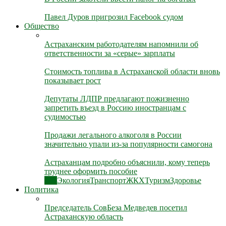
Павел Дуров пригрозил Facebook судом
Общество
Астраханским работодателям напомнили об
ответственности за «серые» зарплаты
Стоимость топлива в Астраханской области вновь
показывает рост
Депутаты ЛДПР предлагают пожизненно
запретить въезд в Россию иностранцам с
судимостью
Продажи легального алкоголя в России
значительно упали из-за популярности самогона
Астраханцам подробно объяснили, кому теперь
труднее оформить пособие
Все
Экология
Транспорт
ЖКХ
Туризм
Здоровье
Политика
Председатель СовБеза Медведев посетил
Астраханскую область