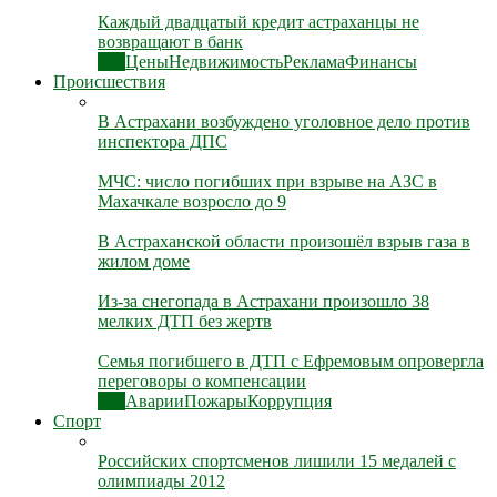
Каждый двадцатый кредит астраханцы не
возвращают в банк
Все
Цены
Недвижимость
Реклама
Финансы
Происшествия
В Астрахани возбуждено уголовное дело против
инспектора ДПС
МЧС: число погибших при взрыве на АЗС в
Махачкале возросло до 9
В Астраханской области произошёл взрыв газа в
жилом доме
Из-за снегопада в Астрахани произошло 38
мелких ДТП без жертв
Семья погибшего в ДТП с Ефремовым опровергла
переговоры о компенсации
Все
Аварии
Пожары
Коррупция
Спорт
Российских спортсменов лишили 15 медалей с
олимпиады 2012