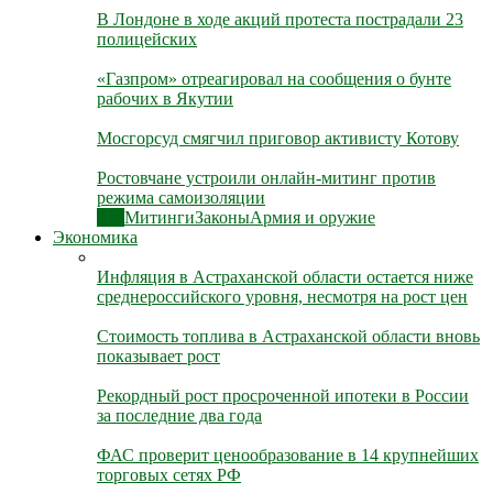
В Лондоне в ходе акций протеста пострадали 23
полицейских
«Газпром» отреагировал на сообщения о бунте
рабочих в Якутии
Мосгорсуд смягчил приговор активисту Котову
Ростовчане устроили онлайн-митинг против
режима самоизоляции
Все
Митинги
Законы
Армия и оружие
Экономика
Инфляция в Астраханской области остается ниже
среднероссийского уровня, несмотря на рост цен
Стоимость топлива в Астраханской области вновь
показывает рост
Рекордный рост просроченной ипотеки в России
за последние два года
ФАС проверит ценообразование в 14 крупнейших
торговых сетях РФ