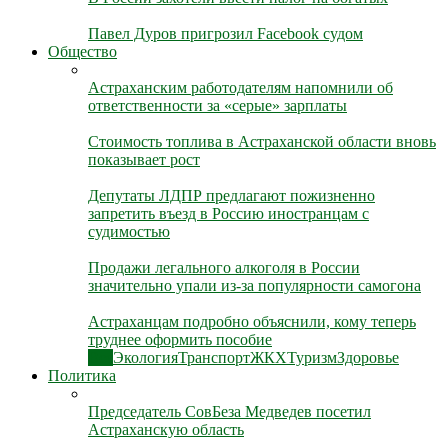
Павел Дуров пригрозил Facebook судом
Общество
Астраханским работодателям напомнили об
ответственности за «серые» зарплаты
Стоимость топлива в Астраханской области вновь
показывает рост
Депутаты ЛДПР предлагают пожизненно
запретить въезд в Россию иностранцам с
судимостью
Продажи легального алкоголя в России
значительно упали из-за популярности самогона
Астраханцам подробно объяснили, кому теперь
труднее оформить пособие
Все
Экология
Транспорт
ЖКХ
Туризм
Здоровье
Политика
Председатель СовБеза Медведев посетил
Астраханскую область