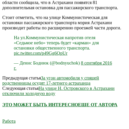
области сообщила, что в Астрахани появятся 81
дополнительная остановка для пассажирского транспорта.
Стоит отметить, что на улице Коммунистическая для
остановки пассажирского транспорта мэрия Астрахани
производит работы по расширению проезжей части дороги.
На ул.Коммунистическая напротив отеля
«Седьмое небо» теперь будет «карман» для
остановки общественного транспорта.
pic.twitter.com/p49Gg6QpUr
— Денис Боднюк (@bodnyuchok)
8 сентября 2016
г.
Предыдущая статья
За угон автомобиля у спящей
родственницы осудят 17-летнего астраханца
Следующая статья
На улице Н. Островского в Астрахани
отключили холодную воду
ЭТО МОЖЕТ БЫТЬ ИНТЕРЕСНО
ЕЩЕ ОТ АВТОРА
Работа