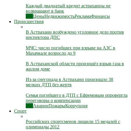
Каждый двадцатый кредит астраханцы не
возвращают в банк
Все
Цены
Недвижимость
Реклама
Финансы
Происшествия
В Астрахани возбуждено уголовное дело против
инспектора ДПС
МЧС: число погибших при взрыве на АЗС в
Махачкале возросло до 9
В Астраханской области произошёл взрыв газа в
жилом доме
Из-за снегопада в Астрахани произошло 38
мелких ДТП без жертв
Семья погибшего в ДТП с Ефремовым опровергла
переговоры о компенсации
Все
Аварии
Пожары
Коррупция
Спорт
Российских спортсменов лишили 15 медалей с
олимпиады 2012