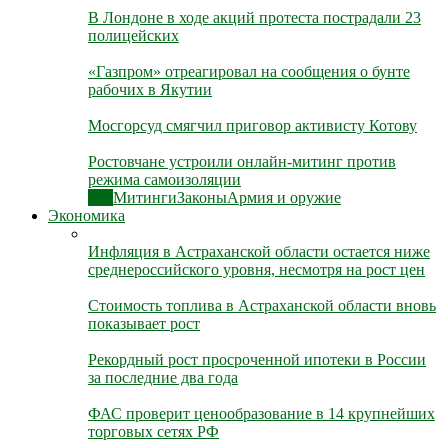
В Лондоне в ходе акций протеста пострадали 23
полицейских
«Газпром» отреагировал на сообщения о бунте
рабочих в Якутии
Мосгорсуд смягчил приговор активисту Котову
Ростовчане устроили онлайн-митинг против
режима самоизоляции
Все
Митинги
Законы
Армия и оружие
Экономика
Инфляция в Астраханской области остается ниже
среднероссийского уровня, несмотря на рост цен
Стоимость топлива в Астраханской области вновь
показывает рост
Рекордный рост просроченной ипотеки в России
за последние два года
ФАС проверит ценообразование в 14 крупнейших
торговых сетях РФ