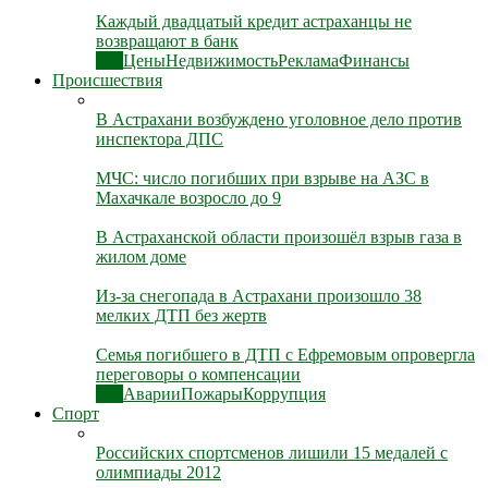
Каждый двадцатый кредит астраханцы не
возвращают в банк
Все
Цены
Недвижимость
Реклама
Финансы
Происшествия
В Астрахани возбуждено уголовное дело против
инспектора ДПС
МЧС: число погибших при взрыве на АЗС в
Махачкале возросло до 9
В Астраханской области произошёл взрыв газа в
жилом доме
Из-за снегопада в Астрахани произошло 38
мелких ДТП без жертв
Семья погибшего в ДТП с Ефремовым опровергла
переговоры о компенсации
Все
Аварии
Пожары
Коррупция
Спорт
Российских спортсменов лишили 15 медалей с
олимпиады 2012