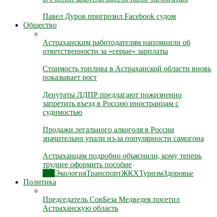
Павел Дуров пригрозил Facebook судом
Общество
Астраханским работодателям напомнили об
ответственности за «серые» зарплаты
Стоимость топлива в Астраханской области вновь
показывает рост
Депутаты ЛДПР предлагают пожизненно
запретить въезд в Россию иностранцам с
судимостью
Продажи легального алкоголя в России
значительно упали из-за популярности самогона
Астраханцам подробно объяснили, кому теперь
труднее оформить пособие
Все
Экология
Транспорт
ЖКХ
Туризм
Здоровье
Политика
Председатель СовБеза Медведев посетил
Астраханскую область