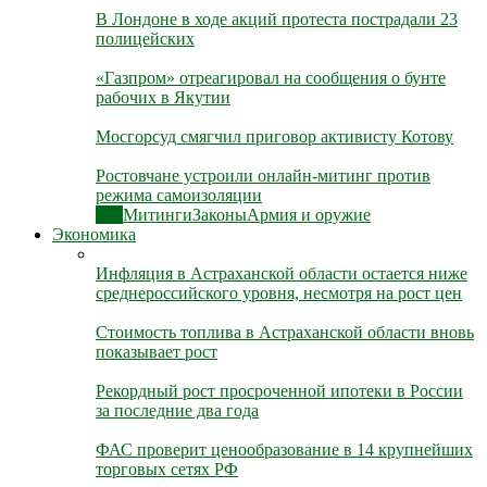
В Лондоне в ходе акций протеста пострадали 23
полицейских
«Газпром» отреагировал на сообщения о бунте
рабочих в Якутии
Мосгорсуд смягчил приговор активисту Котову
Ростовчане устроили онлайн-митинг против
режима самоизоляции
Все
Митинги
Законы
Армия и оружие
Экономика
Инфляция в Астраханской области остается ниже
среднероссийского уровня, несмотря на рост цен
Стоимость топлива в Астраханской области вновь
показывает рост
Рекордный рост просроченной ипотеки в России
за последние два года
ФАС проверит ценообразование в 14 крупнейших
торговых сетях РФ