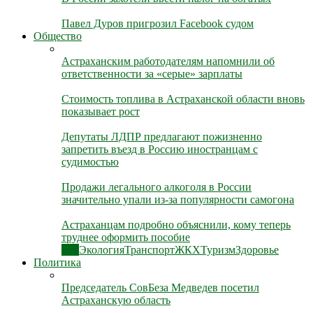
Павел Дуров пригрозил Facebook судом
Общество
Астраханским работодателям напомнили об
ответственности за «серые» зарплаты
Стоимость топлива в Астраханской области вновь
показывает рост
Депутаты ЛДПР предлагают пожизненно
запретить въезд в Россию иностранцам с
судимостью
Продажи легального алкоголя в России
значительно упали из-за популярности самогона
Астраханцам подробно объяснили, кому теперь
труднее оформить пособие
Все
Экология
Транспорт
ЖКХ
Туризм
Здоровье
Политика
Председатель СовБеза Медведев посетил
Астраханскую область