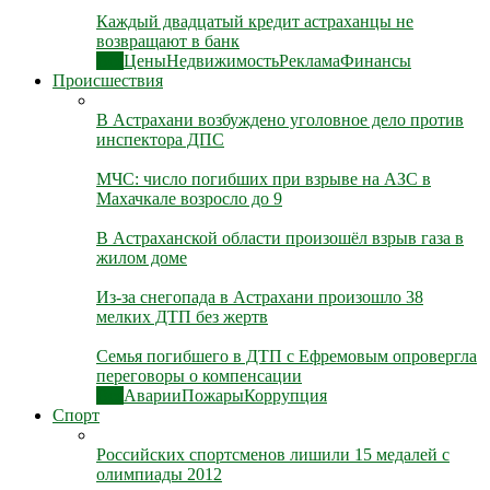
Каждый двадцатый кредит астраханцы не
возвращают в банк
Все
Цены
Недвижимость
Реклама
Финансы
Происшествия
В Астрахани возбуждено уголовное дело против
инспектора ДПС
МЧС: число погибших при взрыве на АЗС в
Махачкале возросло до 9
В Астраханской области произошёл взрыв газа в
жилом доме
Из-за снегопада в Астрахани произошло 38
мелких ДТП без жертв
Семья погибшего в ДТП с Ефремовым опровергла
переговоры о компенсации
Все
Аварии
Пожары
Коррупция
Спорт
Российских спортсменов лишили 15 медалей с
олимпиады 2012