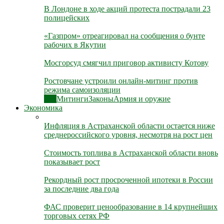
В Лондоне в ходе акций протеста пострадали 23
полицейских
«Газпром» отреагировал на сообщения о бунте
рабочих в Якутии
Мосгорсуд смягчил приговор активисту Котову
Ростовчане устроили онлайн-митинг против
режима самоизоляции
Все
Митинги
Законы
Армия и оружие
Экономика
Инфляция в Астраханской области остается ниже
среднероссийского уровня, несмотря на рост цен
Стоимость топлива в Астраханской области вновь
показывает рост
Рекордный рост просроченной ипотеки в России
за последние два года
ФАС проверит ценообразование в 14 крупнейших
торговых сетях РФ