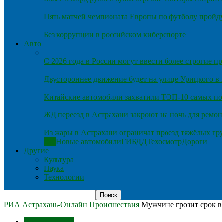
Пять матчей чемпионата Европы по футболу пройду
Без коррупции в российском киберспорте
Авто
С 2026 года в России могут ввести более строгие 
Двустороннее движение будет на улице Урицкого в
Китайские автомобили захватили ТОП-10 самых по
ЖД переезд в Астрахани закроют на ночь для ремон
Из жары в Астрахани ограничат проезд тяжёлых гр
Все
Новые автомобили
ГИБДД
Техосмотр
Дороги
Другие
Культура
Наука
Технологии
РИА Астрахань-Онлайн
Происшествия
Мужчине грозит срок в 
Происшествия