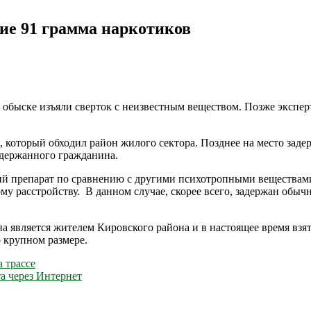
ние 91 грамма наркотиков
и обыске изъяли сверток с неизвестным веществом. Позже экспе
который обходил район жилого сектора. Позднее на место заде
адержанного гражданина.
й препарат по сравнению с другими психотропными веществами
му расстройству. В данном случае, скорее всего, задержан обы
является жителем Кировского района и в настоящее время взят 
о крупном размере.
 трассе
а через Интернет