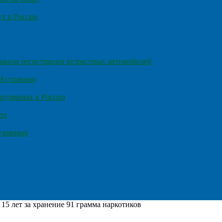
т в России
правила регистрации возрастных автомобилей
 Астрахани
пулярных в России
та
узовиков
15 лет за хранение 91 грамма наркотиков