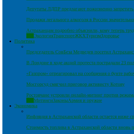
Депутаты ЛДПР предлагают пожизненно запретить 
Продажи легального алкоголя в России значительно
Астраханцам подробно объяснили, кому теперь тру
Все
Экология
Транспорт
ЖКХ
Туризм
Здоровье
Политика
Председатель СовБеза Медведев посетил Астраханс
В Лондоне в ходе акций протеста пострадали 23 п
«Газпром» отреагировал на сообщения о бунте рабо
Мосгорсуд смягчил приговор активисту Котову
Ростовчане устроили онлайн-митинг против режим
Все
Митинги
Законы
Армия и оружие
Экономика
Инфляция в Астраханской области остается ниже ср
Стоимость топлива в Астраханской области вновь п