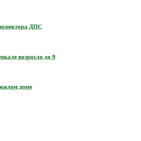
инспектора ДПС
кале возросло до 9
 жилом доме