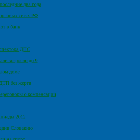
последние два года
орговых сетях РФ
ют в банк
нспектора ДПС
ле возросло до 9
илом доме
 ДТП без жертв
ереговоры о компенсации
мпиады 2012
бедив Словакию
ли на спорт