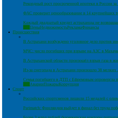
Рекордный рост просроченной ипотеки в России за 
ФАС проверит ценообразование в 14 крупнейших т
Каждый двадцатый кредит астраханцы не возвраща
Все
Цены
Недвижимость
Реклама
Финансы
Происшествия
В Астрахани возбуждено уголовное дело против и
МЧС: число погибших при взрыве на АЗС в Махачка
В Астраханской области произошёл взрыв газа в ж
Из-за снегопада в Астрахани произошло 38 мелких
Семья погибшего в ДТП с Ефремовым опровергла п
Все
Аварии
Пожары
Коррупция
Спорт
Российских спортсменов лишили 15 медалей с оли
Parimatch: Финляндия выйдет в финал без труда по
Более 3 млрд рублей букмекерские конторы потрати