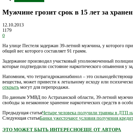
Мужчине грозит срок в 15 лет за хране
12.10.2013
1179
0
На улице Пестеля задержан 39-летний мужчина, у которого пр
общий вес которого составляет 91 грамм.
Задержание производил участковый уполномоченный полиции, 
которые подтвердили состояние наркотического опьянения у з
Напомним, что тетрагидроканнабинол – это сильнодействующи
вещества, может привести к летальному исходу или психическо
открыть
могут для перепродажи.
По данным УМВД по Астраханской области, 39-летний мужчина 
свободы за незаконное хранение наркотических средств в особ
Предыдущая статья
Четыре человека получили травмы в ДТП на
Следующая статья
Банки ужесточают условия получения кредит
ЭТО МОЖЕТ БЫТЬ ИНТЕРЕСНО
ЕЩЕ ОТ АВТОРА