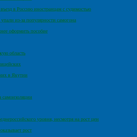
въезд в Россию иностранцам с судимостью
 упали из-за популярности самогона
днее оформить пособие
кую область
олицейских
чих в Якутии
а самоизоляции
еднероссийского уровня, несмотря на рост цен
оказывает рост