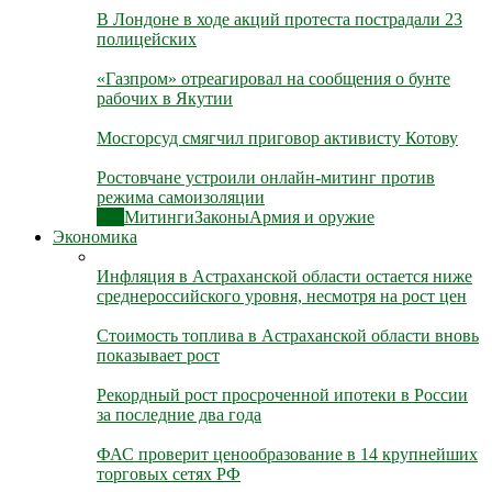
В Лондоне в ходе акций протеста пострадали 23
полицейских
«Газпром» отреагировал на сообщения о бунте
рабочих в Якутии
Мосгорсуд смягчил приговор активисту Котову
Ростовчане устроили онлайн-митинг против
режима самоизоляции
Все
Митинги
Законы
Армия и оружие
Экономика
Инфляция в Астраханской области остается ниже
среднероссийского уровня, несмотря на рост цен
Стоимость топлива в Астраханской области вновь
показывает рост
Рекордный рост просроченной ипотеки в России
за последние два года
ФАС проверит ценообразование в 14 крупнейших
торговых сетях РФ