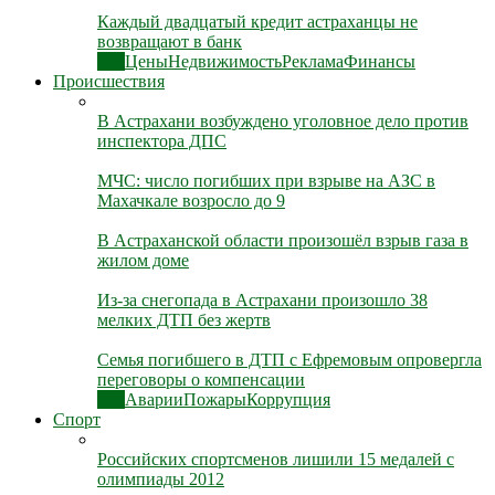
Каждый двадцатый кредит астраханцы не
возвращают в банк
Все
Цены
Недвижимость
Реклама
Финансы
Происшествия
В Астрахани возбуждено уголовное дело против
инспектора ДПС
МЧС: число погибших при взрыве на АЗС в
Махачкале возросло до 9
В Астраханской области произошёл взрыв газа в
жилом доме
Из-за снегопада в Астрахани произошло 38
мелких ДТП без жертв
Семья погибшего в ДТП с Ефремовым опровергла
переговоры о компенсации
Все
Аварии
Пожары
Коррупция
Спорт
Российских спортсменов лишили 15 медалей с
олимпиады 2012