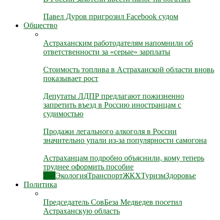
Павел Дуров пригрозил Facebook судом
Общество
Астраханским работодателям напомнили об
ответственности за «серые» зарплаты
Стоимость топлива в Астраханской области вновь
показывает рост
Депутаты ЛДПР предлагают пожизненно
запретить въезд в Россию иностранцам с
судимостью
Продажи легального алкоголя в России
значительно упали из-за популярности самогона
Астраханцам подробно объяснили, кому теперь
труднее оформить пособие
Все
Экология
Транспорт
ЖКХ
Туризм
Здоровье
Политика
Председатель СовБеза Медведев посетил
Астраханскую область