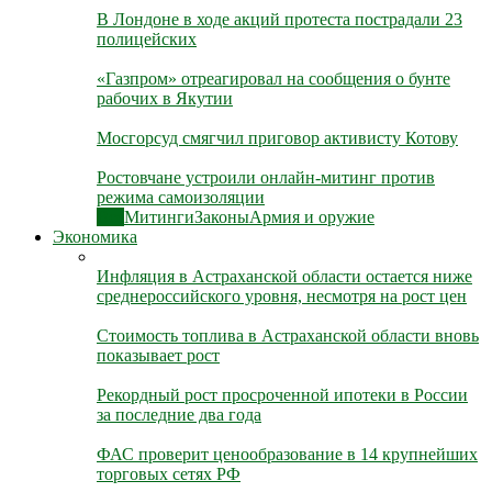
В Лондоне в ходе акций протеста пострадали 23
полицейских
«Газпром» отреагировал на сообщения о бунте
рабочих в Якутии
Мосгорсуд смягчил приговор активисту Котову
Ростовчане устроили онлайн-митинг против
режима самоизоляции
Все
Митинги
Законы
Армия и оружие
Экономика
Инфляция в Астраханской области остается ниже
среднероссийского уровня, несмотря на рост цен
Стоимость топлива в Астраханской области вновь
показывает рост
Рекордный рост просроченной ипотеки в России
за последние два года
ФАС проверит ценообразование в 14 крупнейших
торговых сетях РФ