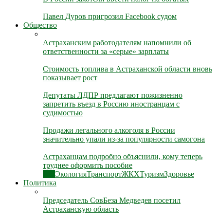
Павел Дуров пригрозил Facebook судом
Общество
Астраханским работодателям напомнили об
ответственности за «серые» зарплаты
Стоимость топлива в Астраханской области вновь
показывает рост
Депутаты ЛДПР предлагают пожизненно
запретить въезд в Россию иностранцам с
судимостью
Продажи легального алкоголя в России
значительно упали из-за популярности самогона
Астраханцам подробно объяснили, кому теперь
труднее оформить пособие
Все
Экология
Транспорт
ЖКХ
Туризм
Здоровье
Политика
Председатель СовБеза Медведев посетил
Астраханскую область