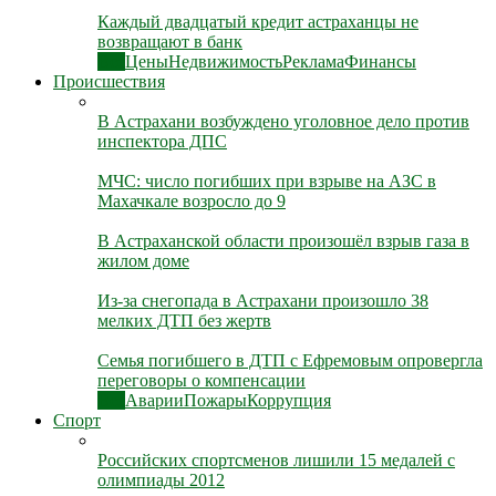
Каждый двадцатый кредит астраханцы не
возвращают в банк
Все
Цены
Недвижимость
Реклама
Финансы
Происшествия
В Астрахани возбуждено уголовное дело против
инспектора ДПС
МЧС: число погибших при взрыве на АЗС в
Махачкале возросло до 9
В Астраханской области произошёл взрыв газа в
жилом доме
Из-за снегопада в Астрахани произошло 38
мелких ДТП без жертв
Семья погибшего в ДТП с Ефремовым опровергла
переговоры о компенсации
Все
Аварии
Пожары
Коррупция
Спорт
Российских спортсменов лишили 15 медалей с
олимпиады 2012